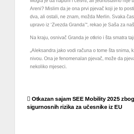
Mogla je da napuni i četvrti, ali jednostavno nije 
Areni? Mislim da je ona prvi pjevač koji je to post
dva, ali ostali, ne znam, možda Merlin. Svaka čast
upravo iz ‘Zvezda Granda’“, rekao je Saša za naš 
Na kraju, osnivač Granda je otkrio i šta smatra t
„Aleksandra jako vodi računa o tome šta snima, k
nivou. Ona je fenomenalan pjevač, može da pjeva i 
nekoliko mjeseci.
Otkazan sajam SEE Mobility 2025 zbo
sigurnosnih rizika za učesnike iz EU