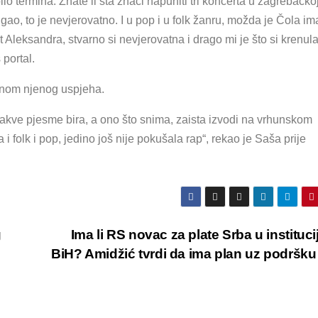
bilo termina. Znate li šta znači napuniti tri koncerta u zagrebačko
igao, to je nevjerovatno. I u pop i u folk žanru, možda je Čola i
 Aleksandra, stvarno si nevjerovatna i drago mi je što si krenul
portal.
ajnom njenog uspjeha.
akve pjesme bira, a ono što snima, zaista izvodi na vrhunskom
folk i pop, jedino još nije pokušala rap“, rekao je Saša prije
g
Ima li RS novac za plate Srba u instituc
BiH? Amidžić tvrdi da ima plan uz podršku