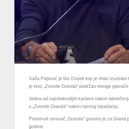
Saša Popović je bio čovjek koji je imao izuzetan 
je kroz „Zvezde Granda“ podržao mnoge pjevače koj
Jedna od najistaknutijih karijera nakon takmičenj
u „Zvezde Granda“ nakon njenog ispadanja.
Preminuli osnivač „Granda“ govorio je za Grand po
godine.