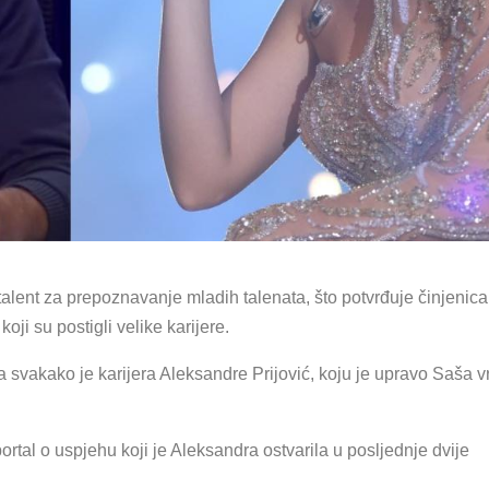
talent za prepoznavanje mladih talenata, što potvrđuje činjenica
i su postigli velike karijere.
a svakako je karijera Aleksandre Prijović, koju je upravo Saša v
rtal o uspjehu koji je Aleksandra ostvarila u posljednje dvije