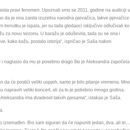
aista pravi fenomen. Upoznali smo se 2011. godine na audiciji 
o da je ona zaista izuzetna narodna pjevačica, takve pjevačice
m trenutku je ispala, jer su tada gledaoci isključivo odlučivali ko
ažu za novu sezonu. U baražu je oduševila, tada su se ona i
ve, kako kažu, postalo istorija“, ispričao je Saša nakon
li i naglasio da mu je posebno drago što je Aleksandra započela
an da će postići veliki uspjeh, samo je bilo pitanje vremena. Mno
su napravili veliki koncert, ali za to je potrebno mnogo godina.
. Aleksandra ima dvadeset takvih pjesama“, istakao je Saša.
a.
o iznenađen. Bio sam siguran da će napuniti jedan, dva, ali tri