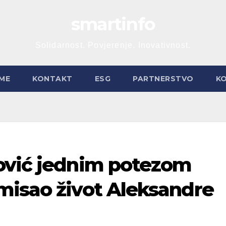
smartinfo
Solidarnost. Povjerenje. Inovativnost.
ME
KONTAKT
ESG
PARTNERSTVO
K
ović jednim potezom
misao život Aleksandre