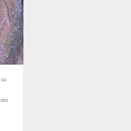
 da
ratio