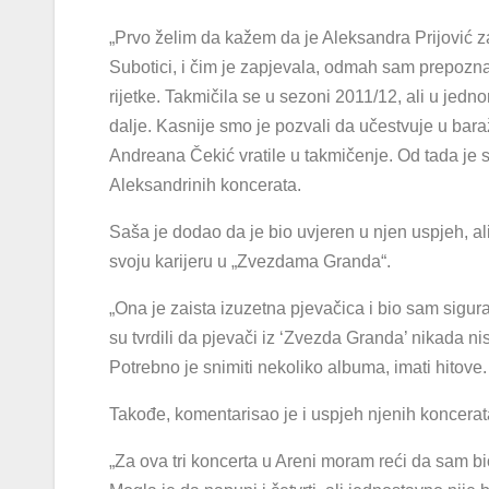
„Prvo želim da kažem da je Aleksandra Prijović z
Subotici, i čim je zapjevala, odmah sam prepozna
rijetke. Takmičila se u sezoni 2011/12, ali u jedno
dalje. Kasnije smo je pozvali da učestvuje u bar
Andreana Čekić vratile u takmičenje. Od tada je s
Aleksandrinih koncerata.
Saša je dodao da je bio uvjeren u njen uspjeh, a
svoju karijeru u „Zvezdama Granda“.
„Ona je zaista izuzetna pjevačica i bio sam sigur
su tvrdili da pjevači iz ‘Zvezda Granda’ nikada ni
Potrebno je snimiti nekoliko albuma, imati hitove
Takođe, komentarisao je i uspjeh njenih koncerat
„Za ova tri koncerta u Areni moram reći da sam bi