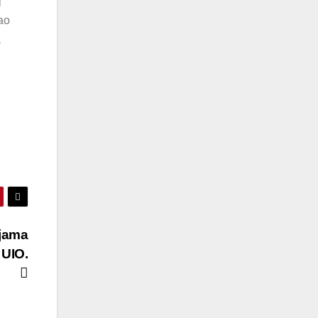
j
mao
a
ijama
 UIO.