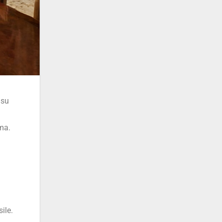
 su
h
ima.
i
ile.