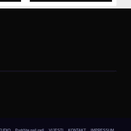
ma
TUDIO
Podržite naš rad!
VIJESTI
KONTAKT
IMPRESSUM