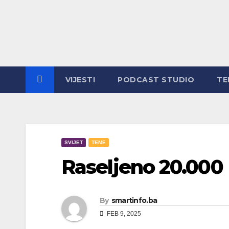
Skip
to
content
VIJESTI
PODCAST STUDIO
TE
SVIJET
TEME
Raseljeno 20.000
By
smartinfo.ba
FEB 9, 2025