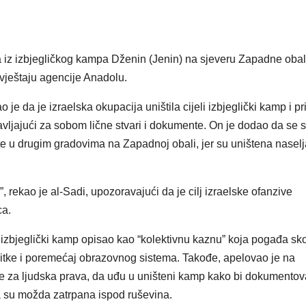
aca iz izbjegličkog kampa Dženin (Jenin) na sjeveru Zapadne obal
izvještaju agencije Anadolu.
 da je izraelska okupacija uništila cijeli izbjeglički kamp i pris
avljajući za sobom lične stvari i dokumente. On je dodao da se 
šte u drugim gradovima na Zapadnoj obali, jer su uništena naselj
”, rekao je al-Sadi, upozoravajući da je cilj izraelske ofanzive
ca.
 izbjeglički kamp opisao kao “kolektivnu kaznu” koja pogađa sk
itke i poremećaj obrazovnog sistema. Takođe, apelovao je na
e za ljudska prava, da uđu u uništeni kamp kako bi dokumentov
oja su možda zatrpana ispod ruševina.