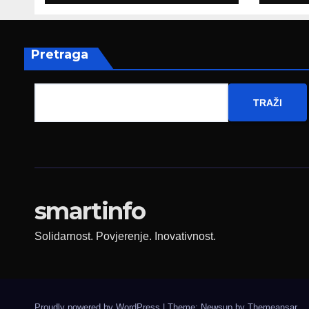
ambasadoru
por
Njemačke
Pretraga
TRAŽI
smartinfo
Solidarnost. Povjerenje. Inovativnost.
Proudly powered by WordPress
|
Theme: Newsup by
Themeansar
.