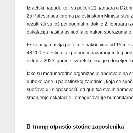
Izraelski napadi, koji su počeli 21. januara u Džen
25 Palestinaca, prema palestinskom Ministarstvu z
rezultirali su još pet poginulih, dok je 2. februar
eskalacija nasilja uslijedila je nakon sporazuma o 
Eskalacija nasilja počela je nakon više od 15 mje
48.200 Palestinaca i potpunim razaranjem tog podr
oktobra 2023. godine, izraelske snage i doseljenic
Iako su međunarodne organizacije apelovale na sman
duboke rane u palestinskoj zajednici, koja se suoč
suočavaju i s opasnošću od gubitka svojih domova 
smanjenje eskalacije i omogućavanje humanitarn
Post
Trump otpustio stotine zaposlenika