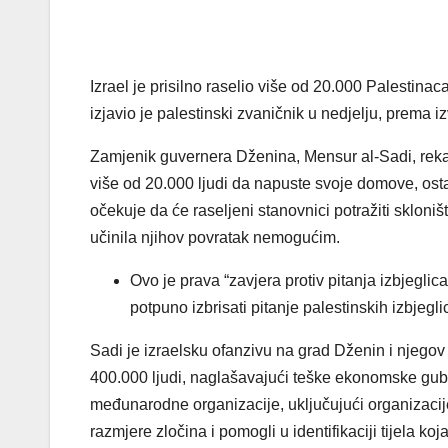
Izrael je prisilno raselio više od 20.000 Palestin
izjavio je palestinski zvaničnik u nedjelju, prema 
Zamjenik guvernera Dženina, Mensur al-Sadi, rekao je
više od 20.000 ljudi da napuste svoje domove, ost
očekuje da će raseljeni stanovnici potražiti skloni
učinila njihov povratak nemogućim.
Ovo je prava “zavjera protiv pitanja izbjeglica
potpuno izbrisati pitanje palestinskih izbjegli
Sadi je izraelsku ofanzivu na grad Dženin i njegov
400.000 ljudi, naglašavajući teške ekonomske gub
međunarodne organizacije, uključujući organizacij
razmjere zločina i pomogli u identifikaciji tijela k