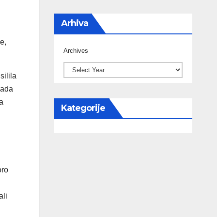
Arhiva
e,
Archives
ilila
sada
a
Kategorije
oro
ali