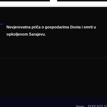
uku
prezentaciji
Federalnog saj
zapošljavanja
Nevjerovatna priča o gospodarima života i smrti u
opkoljenom Sarajevu.
Home
PODCAST S