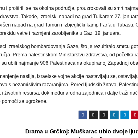
inu i proširili se na okolna područja, prouzrokovali su smrt najm
dravstva. Takođe, izraelski napadi na grad Tulkarem 27. januar
a izvršen napad na grad Tamun i izbjeglički kamp Far’a u Tubasu.
prekidu vatre i razmjeni zarobljenika u Gazi 19. januara.
seci izraelskog bombardovanja Gaze, što je rezultiralo smrću go
učja. Prema palestinskom Ministarstvu zdravstva, od početka ra
i su ubili najmanje 906 Palestinaca na okupiranoj Zapadnoj obal
jenje nasilja, izraelske vojne akcije nastavljaju se, ostavljaj
ava s nezamislivim razaranjima. Pored ljudskih žrtava, Palestin
i životnih resursa, dok međunarodna zajednica i dalje traži nač
e pomoći za ugrožene.
Drama u Grčkoj: Muškarac ubio dvoje ljud