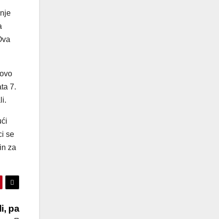
anje
a
 Ova
tovo
ta 7.
i.
ući
ci se
in za
i, pa