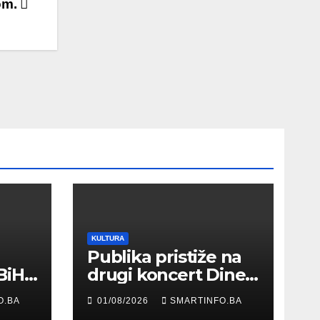
om.
KULTURA
Publika pristiže na
BiH
drugi koncert Dine
Merlina na Koševu
O.BA
01/08/2026
SMARTINFO.BA