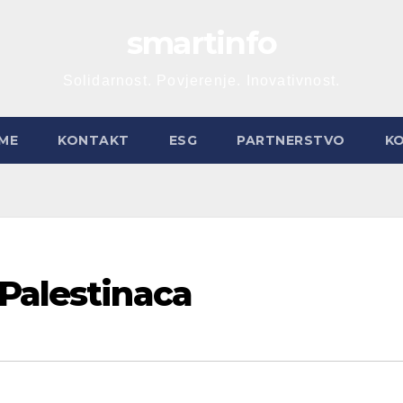
smartinfo
Solidarnost. Povjerenje. Inovativnost.
ME
KONTAKT
ESG
PARTNERSTVO
K
 Palestinaca