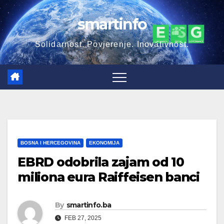
Skip
smartinfo
to
content
Solidarnost. Povjerenje. Inovativnost.
BOSNA I HERCEGOVINA
EKONOMIJA
EBRD odobrila zajam od 10
miliona eura Raiffeisen banci
By
smartinfo.ba
FEB 27, 2025