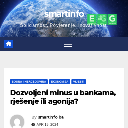
Skip
smartinfo
to
content
Solidarnost. Povjerenje. Inovativnost.
BOSNA I HERCEGOVINA
EKONOMIJA
VIJESTI
Dozvoljeni minus u bankama,
rješenje ili agonija?
By
smartinfo.ba
APR 19, 2024