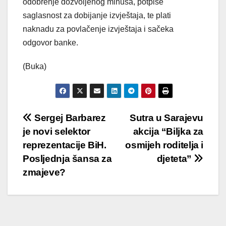
odobrenje dozvoljenog minusa, potpiše
saglasnost za dobijanje izvještaja, te plati
naknadu za povlačenje izvještaja i sačeka
odgovor banke.
(Buka)
Post
Sergej Barbarez
Sutra u Sarajevu
je novi selektor
akcija “Biljka za
navigation
reprezentacije BiH.
osmijeh roditelja i
Posljednja šansa za
djeteta”
zmajeve?