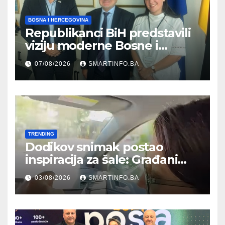
BOSNA I HERCEGOVINA
Republikanci BiH predstavili
viziju moderne Bosne i
Hercegovine ambasadoru
07/08/2026
SMARTINFO.BA
Njemačke
TRENDING
Dodikov snimak postao
inspiracija za šale: Građani
kroz parodiju poslali poruku
03/08/2026
SMARTINFO.BA