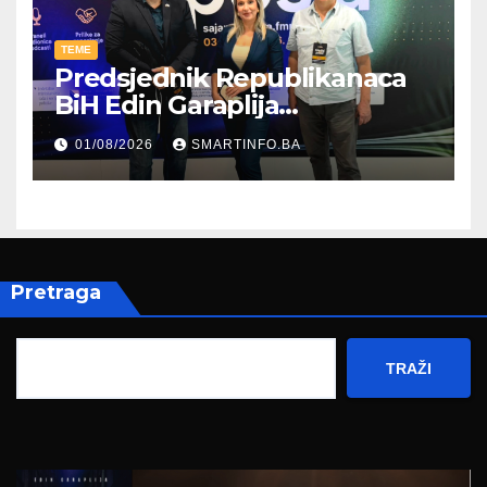
TEME
Predsjednik Republikanaca
BiH Edin Garaplija
prisustvovao prezentaciji
01/08/2026
SMARTINFO.BA
Federalnog sajma
zapošljavanja
Pretraga
TRAŽI