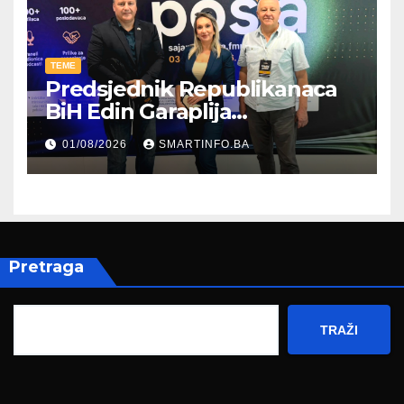
TEME
Predsjednik Republikanaca
BiH Edin Garaplija
prisustvovao prezentaciji
01/08/2026
SMARTINFO.BA
Federalnog sajma
zapošljavanja
Pretraga
TRAŽI