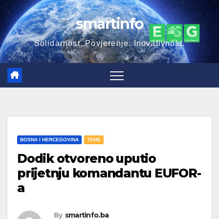
Skip
smartinfo
to
content
Solidarnost. Povjerenje. Inovativnost.
BOSNA I HERCEGOVINA
TEME
Dodik otvoreno uputio
prijetnju komandantu EUFOR-
a
By
smartinfo.ba