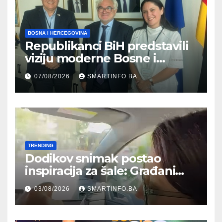
BOSNA I HERCEGOVINA
Republikanci BiH predstavili
viziju moderne Bosne i
Hercegovine ambasadoru
07/08/2026
SMARTINFO.BA
Njemačke
TRENDING
Dodikov snimak postao
inspiracija za šale: Građani
kroz parodiju poslali poruku
03/08/2026
SMARTINFO.BA