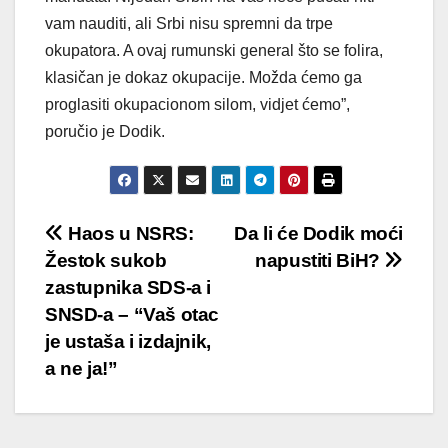
vam nauditi, ali Srbi nisu spremni da trpe
okupatora. A ovaj rumunski general što se folira,
klasičan je dokaz okupacije. Možda ćemo ga
proglasiti okupacionom silom, vidjet ćemo”,
poručio je Dodik.
Post
Haos u NSRS:
Da li će Dodik moći
Žestok sukob
napustiti BiH?
navigation
zastupnika SDS-a i
SNSD-a – “Vaš otac
je ustaša i izdajnik,
a ne ja!”