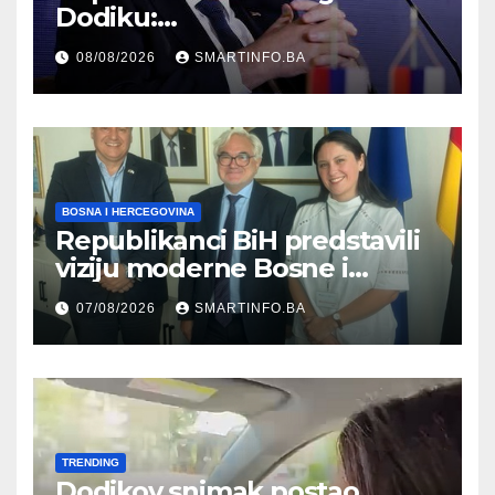
Dodiku:
Bosanskohercegovačka
08/08/2026
SMARTINFO.BA
kultura postoji i pripada svim
građanima
BOSNA I HERCEGOVINA
Republikanci BiH predstavili
viziju moderne Bosne i
Hercegovine ambasadoru
07/08/2026
SMARTINFO.BA
Njemačke
TRENDING
Dodikov snimak postao