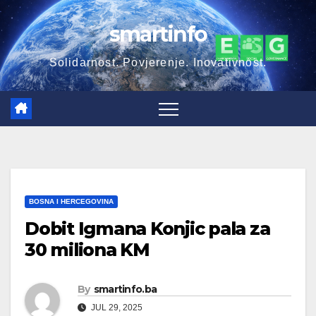
Skip
smartinfo
to
content
Solidarnost. Povjerenje. Inovativnost.
BOSNA I HERCEGOVINA
Dobit Igmana Konjic pala za
30 miliona KM
By
smartinfo.ba
JUL 29, 2025