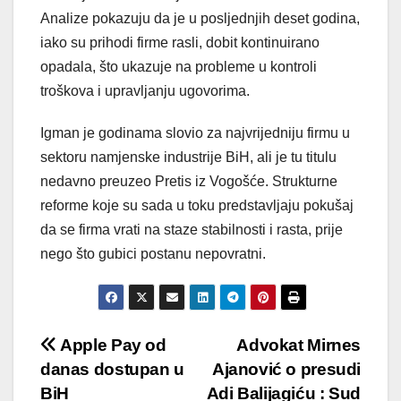
Analize pokazuju da je u posljednjih deset godina,
iako su prihodi firme rasli, dobit kontinuirano
opadala, što ukazuje na probleme u kontroli
troškova i upravljanju ugovorima.
Igman je godinama slovio za najvrijedniju firmu u
sektoru namjenske industrije BiH, ali je tu titulu
nedavno preuzeo Pretis iz Vogošće. Strukturne
reforme koje su sada u toku predstavljaju pokušaj
da se firma vrati na staze stabilnosti i rasta, prije
nego što gubici postanu nepovratni.
Post
Apple Pay od
Advokat Mirnes
danas dostupan u
Ajanović o presudi
navigation
BiH
Adi Balijagiću : Sud