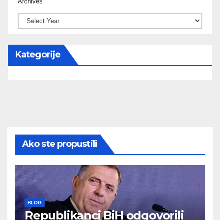
Archives
Kategorije
Ako ste propustili
BLOG
Republikanci BiH odgovorili