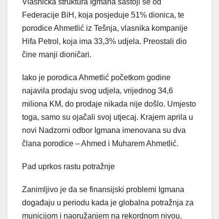
Vlasnička struktura Igmana sastoji se od
Federacije BiH, koja posjeduje 51% dionica, te
porodice Ahmetlić iz Tešnja, vlasnika kompanije
Hifa Petrol, koja ima 33,3% udjela. Preostali dio
čine manji dioničari.
Iako je porodica Ahmetlić početkom godine
najavila prodaju svog udjela, vrijednog 34,6
miliona KM, do prodaje nikada nije došlo. Umjesto
toga, samo su ojačali svoj utjecaj. Krajem aprila u
novi Nadzorni odbor Igmana imenovana su dva
člana porodice – Ahmed i Muharem Ahmetlić.
Pad uprkos rastu potražnje
Zanimljivo je da se finansijski problemi Igmana
događaju u periodu kada je globalna potražnja za
municijom i naoružanjem na rekordnom nivou.