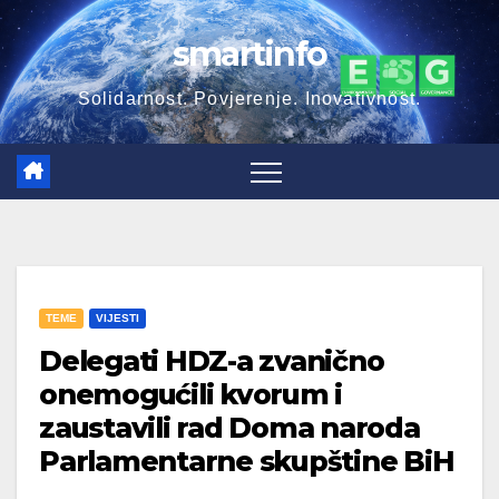
Skip
smartinfo
to
content
Solidarnost. Povjerenje. Inovativnost.
TEME
VIJESTI
Delegati HDZ-a zvanično
onemogućili kvorum i
zaustavili rad Doma naroda
Parlamentarne skupštine BiH