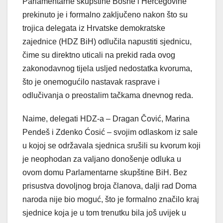
Parlamentarne skupštine Bosne i Hercegovine
prekinuto je i formalno zaključeno nakon što su
trojica delegata iz Hrvatske demokratske
zajednice (HDZ BiH) odlučila napustiti sjednicu,
čime su direktno uticali na prekid rada ovog
zakonodavnog tijela usljed nedostatka kvoruma,
što je onemogućilo nastavak rasprave i
odlučivanja o preostalim tačkama dnevnog reda.
Naime, delegati HDZ-a – Dragan Čović, Marina
Pendeš i Zdenko Ćosić – svojim odlaskom iz sale
u kojoj se održavala sjednica srušili su kvorum koji
je neophodan za valjano donošenje odluka u
ovom domu Parlamentarne skupštine BiH. Bez
prisustva dovoljnog broja članova, dalji rad Doma
naroda nije bio moguć, što je formalno značilo kraj
sjednice koja je u tom trenutku bila još uvijek u