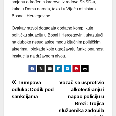
smjenu određenih kadrova iz redova SNSD-a,
kako u Domu naroda, tako i u Vijeću ministara
Bosne i Hercegovine.
Ovakav razvoj događaja dodatno komplikuje
političku situaciju u Bosni i Hercegovini, ukazujući
na duboke nesuglasice među ključnim političkim
akterima i blokade koje ugrožavaju funkcionalnost
institucija na državnom nivou.
Post
Trumpova
Vozač se usprotivio
odluka: Dodik pod
alkotestiranju i
navigation
sankcijama
napao policiju u
Brezi: Trojica
službenika zadobila