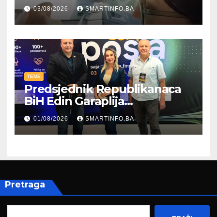
kroz parodiju poslali poruku
03/08/2026
SMARTINFO.BA
TEME
Predsjednik Republikanaca
BiH Edin Garaplija
prisustvovao prezentaciji
01/08/2026
SMARTINFO.BA
Federalnog sajma
zapošljavanja
Pretraga