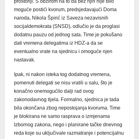
prostoriji. S obzirom na to da bez njih nije bilo
moguće postići kvorum, predsjedavajući Doma
naroda, Nikola Špirić iz Saveza nezavisnih
socijaldemokrata (SNSD), odlučio je da proglasi
dodatnu pauzu od jednog sata. Time je pokušano
dati vremena delegatima iz HDZ-a da se
eventualno vrate na sjednicu i omoguće njen
nastavak.
Ipak, ni nakon isteka tog dodatnog vremena,
pomenuti delegati se nisu vratili u salu, što je
konačno onemogućilo dalji rad ovog
zakonodavnog tijela. Formalno, sjednica je tada
bila okončana zbog nepostojanja kvoruma. Time
je blokirana ne samo rasprava o izmjenama
Izbornog zakona, nego i planirane tačke dnevnog
reda koje su uključivale razmatranje i potencijalnu