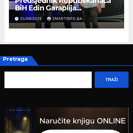
Predsjednik Republikanaca
BiH Edin Garaplija
prisustvovao prezentaciji
01/08/2026
SMARTINFO.BA
Federalnog sajma
zapošljavanja
Pretraga
TRAŽI