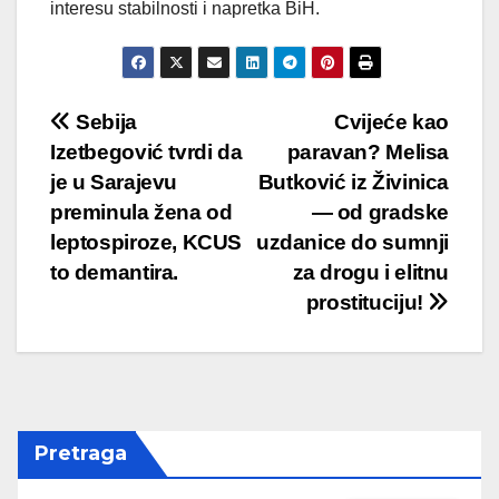
interesu stabilnosti i napretka BiH.
Post
Sebija
Cvijeće kao
Izetbegović tvrdi da
paravan? Melisa
navigation
je u Sarajevu
Butković iz Živinica
preminula žena od
— od gradske
leptospiroze, KCUS
uzdanice do sumnji
to demantira.
za drogu i elitnu
prostituciju!
Pretraga