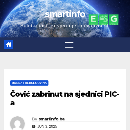
Skip
smartinfo
to
content
Solidarnost. Povjerenje. Inovativnost.
BOSNA I HERCEGOVINA
Čović zabrinut na sjednici PIC-
a
By
smartinfo.ba
JUN 3, 2025