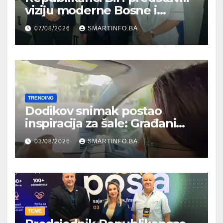
viziju moderne Bosne i
Hercegovine ambasadoru
07/08/2026
SMARTINFO.BA
Njemačke
TRENDING
Dodikov snimak postao
inspiracija za šale: Građani
kroz parodiju poslali poruku
03/08/2026
SMARTINFO.BA
TEME