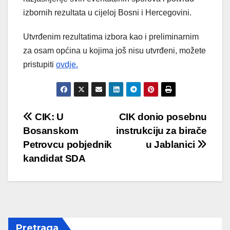
izbornih rezultata u cijeloj Bosni i Hercegovini.
Utvrđenim rezultatima izbora kao i preliminarnim
za osam općina u kojima još nisu utvrđeni, možete
pristupiti
ovdje.
Post
CIK: U
CIK donio posebnu
Bosanskom
instrukciju za birače
navigation
Petrovcu pobjednik
u Jablanici
kandidat SDA
Pretraga