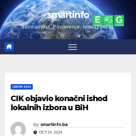
Skip
smartinfo
to
content
Solidarnost. Povjerenje. Inovativnost.
IZBORI 2024
CIK objavio konačni ishod
lokalnih izbora u BiH
By
smartinfo.ba
OCT 24, 2024