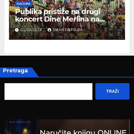
KULTURA
Publika pristiže na drugi
koncert Dine Merlina na
Koševu
01/08/2026
SMARTINFO.BA
Pretraga
TRAŽI