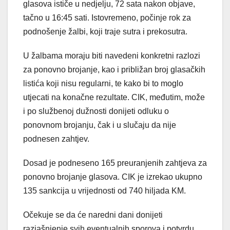
glasova ističe u nedjelju, 72 sata nakon objave,
tačno u 16:45 sati. Istovremeno, počinje rok za
podnošenje žalbi, koji traje sutra i prekosutra.
U žalbama moraju biti navedeni konkretni razlozi
za ponovno brojanje, kao i približan broj glasačkih
listića koji nisu regularni, te kako bi to moglo
utjecati na konačne rezultate. CIK, međutim, može
i po službenoj dužnosti donijeti odluku o
ponovnom brojanju, čak i u slučaju da nije
podnesen zahtjev.
Dosad je podneseno 165 preuranjenih zahtjeva za
ponovno brojanje glasova. CIK je izrekao ukupno
135 sankcija u vrijednosti od 740 hiljada KM.
Očekuje se da će naredni dani donijeti
razjašnjenje svih eventualnih sporova i potvrdu