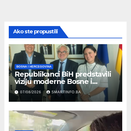
Ako ste propustili
BOSNA I HERCEGOVINA
Republikanci BiH predstavili
viziju moderne Bosne i
Hercegovine ambasadoru
07/08/2026
SMARTINFO.BA
Njemačke