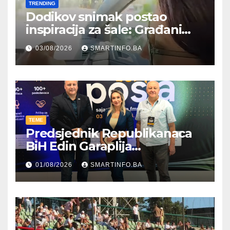
TRENDING
Dodikov snimak postao
inspiracija za šale: Građani
kroz parodiju poslali poruku
03/08/2026
SMARTINFO.BA
TEME
Predsjednik Republikanaca
BiH Edin Garaplija
prisustvovao prezentaciji
01/08/2026
SMARTINFO.BA
Federalnog sajma
zapošljavanja