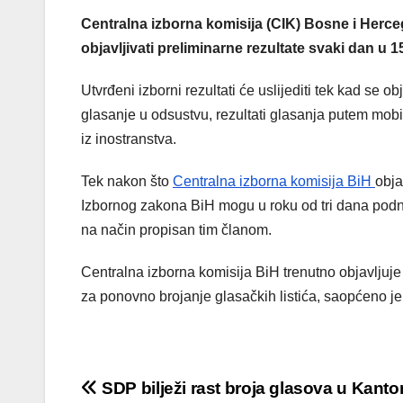
Centralna izborna komisija (CIK) Bosne i Herc
objavljivati preliminarne rezultate svaki dan u 1
Utvrđeni izborni rezultati će uslijediti tek kad se o
glasanje u odsustvu, rezultati glasanja putem mobil
iz inostranstva.
Tek nakon što
Centralna izborna komisija BiH
obja
Izbornog zakona BiH mogu u roku od tri dana podnij
na način propisan tim članom.
Centralna izborna komisija BiH trenutno objavljuj
za ponovno brojanje glasačkih listića, saopćeno je
Post
SDP bilježi rast broja glasova u Kant