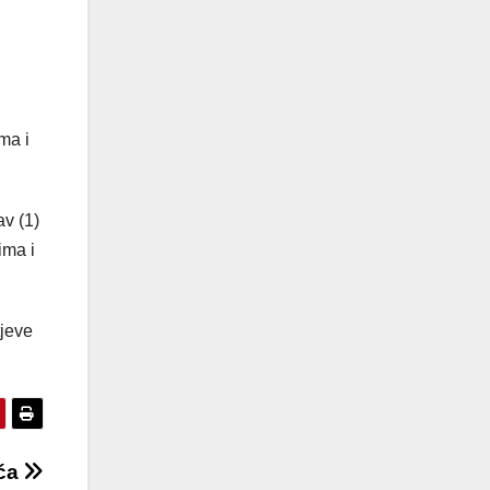
ma i
av (1)
ima i
tjeve
ića