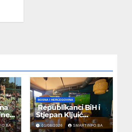
BOSNA I HERCEGOVINA
 na
Republikanci BiH i
ine
Stjepan Kljuić
evu
razgovarali o
FO.BA
01/08/2026
SMARTINFO.BA
evropskom putu