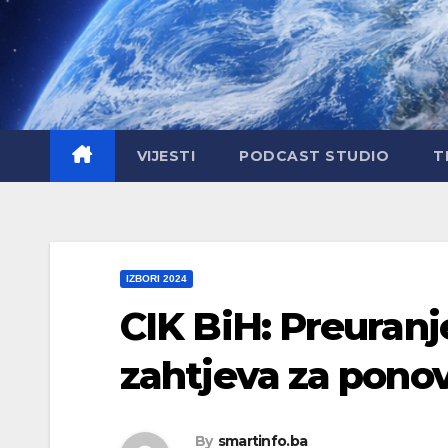
Skip
to
content
VIJESTI
PODCAST STUDIO
T
IZBORI 2024
CIK BiH: Preuran
zahtjeva za pono
By
smartinfo.ba