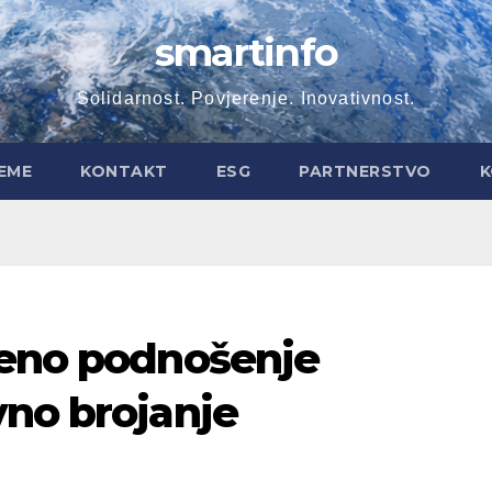
smartinfo
Solidarnost. Povjerenje. Inovativnost.
EME
KONTAKT
ESG
PARTNERSTVO
K
jeno podnošenje
vno brojanje