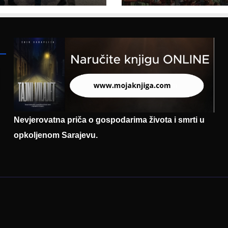
entaciji
eralnog sajma
šljavanja
Nevjerovatna priča o gospodarima života i smrti u
opkoljenom Sarajevu.