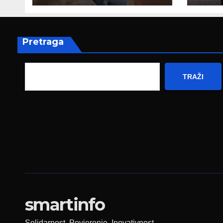
poruku
prez
Fed
zapo
Pretraga
TRAŽI
smartinfo
Solidarnost. Povjerenje. Inovativnost.