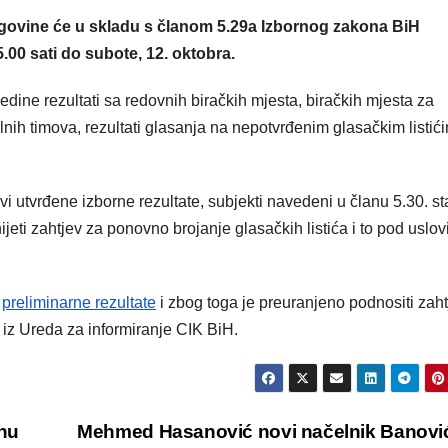
egovine će u skladu s članom 5.29a Izbornog zakona BiH
5.00 sati do subote, 12. oktobra.
bjedine rezultati sa redovnih biračkih mjesta, biračkih mjesta za
nih timova, rezultati glasanja na nepotvrđenim glasačkim listići
vi utvrđene izborne rezultate, subjekti navedeni u članu 5.30. st
eti zahtjev za ponovno brojanje glasačkih listića i to pod uslov
e
preliminarne rezultate
i zbog toga je preuranjeno podnositi zah
 iz Ureda za informiranje CIK BiH.
onu
Mehmed Hasanović novi načelnik Banov