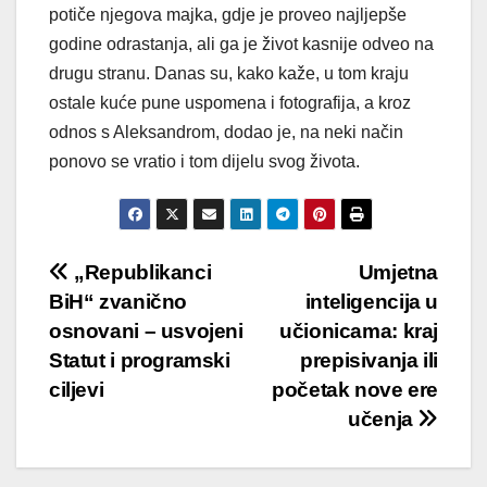
potiče njegova majka, gdje je proveo najljepše
godine odrastanja, ali ga je život kasnije odveo na
drugu stranu. Danas su, kako kaže, u tom kraju
ostale kuće pune uspomena i fotografija, a kroz
odnos s Aleksandrom, dodao je, na neki način
ponovo se vratio i tom dijelu svog života.
Post
„Republikanci
Umjetna
BiH“ zvanično
inteligencija u
navigation
osnovani – usvojeni
učionicama: kraj
Statut i programski
prepisivanja ili
ciljevi
početak nove ere
učenja