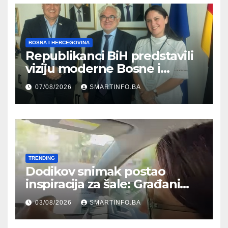
BOSNA I HERCEGOVINA
Republikanci BiH predstavili
viziju moderne Bosne i
Hercegovine ambasadoru
07/08/2026
SMARTINFO.BA
Njemačke
TRENDING
Dodikov snimak postao
inspiracija za šale: Građani
kroz parodiju poslali poruku
03/08/2026
SMARTINFO.BA