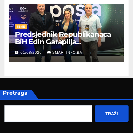
TEME
Predsjednik Republikanaca
BiH Edin Garaplija
prisustvovao prezentaciji
01/08/2026
SMARTINFO.BA
Federalnog sajma
zapošljavanja
Pretraga
TRAŽI