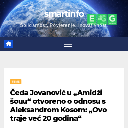
Skip
smartinfo
to
content
Solidarnost. Povjerenje. Inovativnost.
TEME
Čeda Jovanović u „Amidži
šouu“ otvoreno o odnosu s
Aleksandrom Kosom: „Ovo
traje već 20 godina“