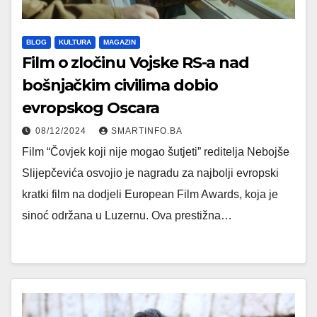
BLOG
KULTURA
MAGAZIN
Film o zločinu Vojske RS-a nad
bošnjačkim civilima dobio
evropskog Oscara
08/12/2024
SMARTINFO.BA
Film “Čovjek koji nije mogao šutjeti” reditelja Nebojše
Slijepčevića osvojio je nagradu za najbolji evropski
kratki film na dodjeli European Film Awards, koja je
sinoć održana u Luzernu. Ova prestižna…