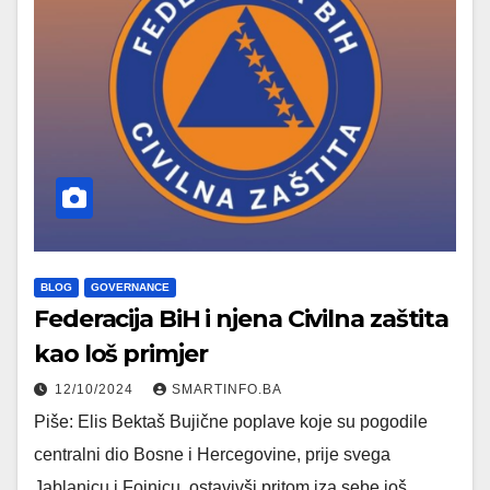
BLOG
GOVERNANCE
Federacija BiH i njena Civilna zaštita
kao loš primjer
12/10/2024
SMARTINFO.BA
Piše: Еlis Bektaš Bujične poplave koje su pogodile
centralni dio Bosne i Hercegovine, prije svega
Jablanicu i Fojnicu, ostavivši pritom iza sebe još