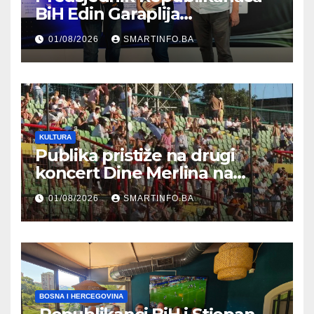
BiH Edin Garaplija
prisustvovao prezentaciji
01/08/2026
SMARTINFO.BA
Federalnog sajma
zapošljavanja
KULTURA
Publika pristiže na drugi
koncert Dine Merlina na
Koševu
01/08/2026
SMARTINFO.BA
BOSNA I HERCEGOVINA