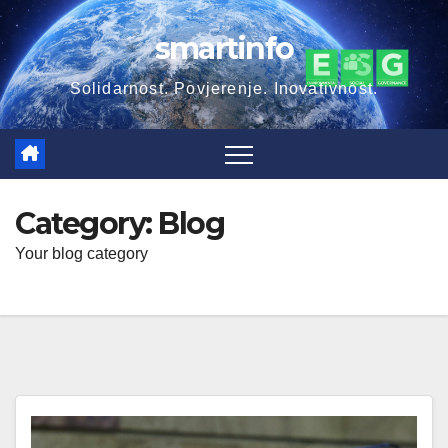
Skip
smartinfo
to
content
Solidarnost. Povjerenje. Inovativnost.
Category:
Blog
Your blog category