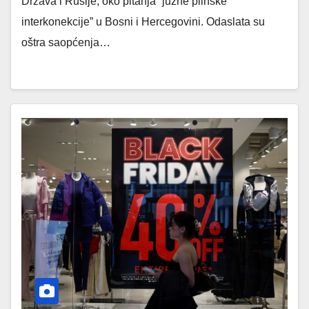
Država i Rusije, oko pitanja “južne plinske
interkonekcije” u Bosni i Hercegovini. Odaslata su
oštra saopćenja…