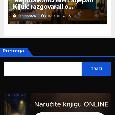
Republikanci BiH i Stjepan
Kljuić razgovarali o
evropskom putu Bosne i
01/08/2026
SMARTINFO.BA
Hercegovine
Pretraga
TRAŽI