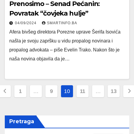
Prenosimo – Senad Pećanin:
Povratak “čovjeka hulje”
04/09/2024
SMARTINFO.BA
Afera bivšeg direktora Porezne uprave Šerifa Isovića
našla je svoju zapršku u vidu propalog novinara i
propalog advokata – piše Evelin Trako. Nakon što je
naša novina objavila da je…
Posts
1
…
9
10
11
…
13
pagination
Pretraga