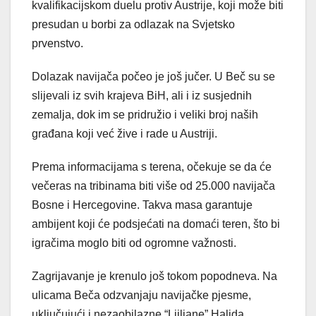
kvalifikacijskom duelu protiv Austrije, koji može biti
presudan u borbi za odlazak na Svjetsko
prvenstvo.
Dolazak navijača počeo je još jučer. U Beč su se
slijevali iz svih krajeva BiH, ali i iz susjednih
zemalja, dok im se pridružio i veliki broj naših
građana koji već žive i rade u Austriji.
Prema informacijama s terena, očekuje se da će
večeras na tribinama biti više od 25.000 navijača
Bosne i Hercegovine. Takva masa garantuje
ambijent koji će podsjećati na domaći teren, što bi
igračima moglo biti od ogromne važnosti.
Zagrijavanje je krenulo još tokom popodneva. Na
ulicama Beča odzvanjaju navijačke pjesme,
uključujući i nezaobilazne “Ljiljane” Halida