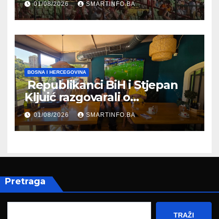
01/08/2026
SMARTINFO.BA
BOSNA I HERCEGOVINA
Republikanci BiH i Stjepan
Kljuić razgovarali o
evropskom putu Bosne i
01/08/2026
SMARTINFO.BA
Hercegovine
Pretraga
TRAŽI