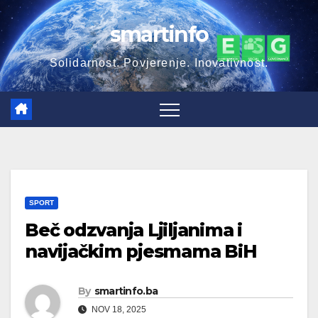
Skip
smartinfo
to
content
Solidarnost. Povjerenje. Inovativnost.
SPORT
Beč odzvanja Ljiljanima i
navijačkim pjesmama BiH
By
smartinfo.ba
NOV 18, 2025