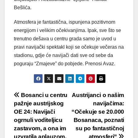
Bešlića.
Atmosfera je fantastična, ispunjena pozitivnom
energijom i velikim očekivanjima. Ipak, sve što se
trenutno dešava u centru grada samo je uvod u
pravi navijački spektakl koji se očekuje večeras na
stadionu, gdje će navijači dati sve od sebe da
poguraju “Zmajeve” do pobjede. Prenosi Avaz.
Post
Bosanci u centru
Austrijanci o našim
pažnje austrijskog
navijačima:
navigation
OE 24: Navijači
“Očekuje se 20.000
ogrnuli voditeljicu
Bosanaca, poznati
zastavom, a ona im
su po fantastičnoj
uzvratila aplauzom.
atmosferi”