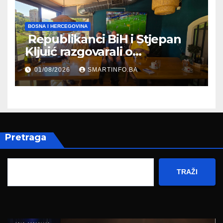
BOSNA I HERCEGOVINA
Republikanci BiH i Stjepan
Kljuić razgovarali o
evropskom putu Bosne i
01/08/2026
SMARTINFO.BA
Hercegovine
Pretraga
TRAŽI