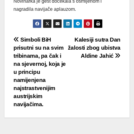
Novinarka je gest dočekala s osmijehom i
nagradila navijače aplauzom.
Post
Simboli BiH
Kalesiji sutra Dan
prisutni su na svim
žalosti zbog ubistva
navigation
tribinama, pa čak i
Aldine Jahić
na sjevernoj, koja je
u principu
namijenjena
najstrastvenijim
austrijskim
navijačima.