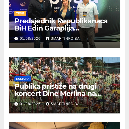
TEME
Predsjednik Republikanaca
BiH Edin Garaplija
prisustvovao prezentaciji
01/08/2026
SMARTINFO.BA
Federalnog sajma
zapošljavanja
KULTURA
Publika pristiže na drugi
koncert Dine Merlina na
Koševu
01/08/2026
SMARTINFO.BA