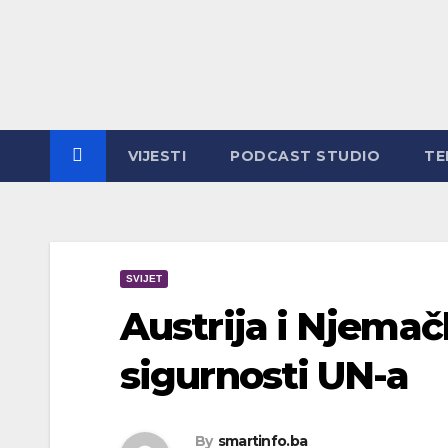
Skip
to
content
VIJESTI
PODCAST STUDIO
TE
SVIJET
Austrija i Njemač
sigurnosti UN-a
By
smartinfo.ba