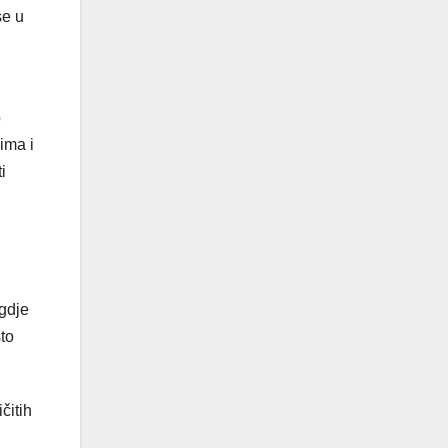
se u
o
ima i
i
 gdje
to
čitih