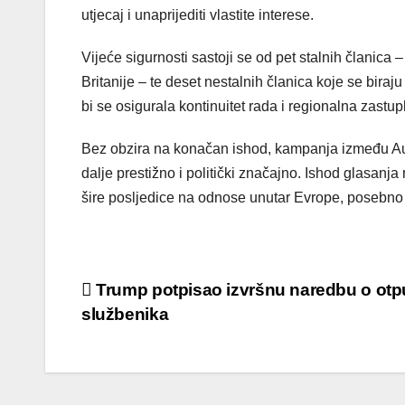
utjecaj i unaprijediti vlastite interese.
Vijeće sigurnosti sastoji se od pet stalnih članica
Britanije – te deset nestalnih članica koje se bir
bi se osigurala kontinuitet rada i regionalna zastup
Bez obzira na konačan ishod, kampanja između Aust
dalje prestižno i politički značajno. Ishod glasanj
šire posljedice na odnose unutar Evrope, posebno 
Post
Trump potpisao izvršnu naredbu o otp
službenika
navigation