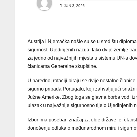
JUN 3, 2026
Austrija i Njemačka našle su se u središtu diplom
sigurnosti Ujedinjenih nacija. Iako dvije zemlje t
za jedno od najvažnijih mjesta u sistemu UN-a dov
članicama Generalne skupštine.
U narednoj rotaciji biraju se dvije nestalne člani
sigurno pripada Portugalu, koji zahvaljujući snažn
Južne Amerike. Zbog toga se glavna borba vodi izm
ulazak u najvažnije sigurnosno tijelo Ujedinjenih n
Izbor ima poseban značaj za obje države jer člans
donošenju odluka o međunarodnom miru i sigurnost