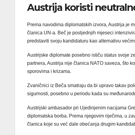
Austrija koristi neutral
Prema navodima diplomatskih izvora, Austrija je
članica UN-a. Beč je posljednjih mjeseci intenzivi
predstaviti svoju kandidaturu kao alternativu veći
Austrijske diplomate posebno ističu status svoje z
partnera, Austrija nije članica NATO saveza, što k
sporovima i krizama.
Zvaničnici iz Beča smatraju da bi upravo takav pol
sigurnosti, posebno u periodu kada su međunarodn
Austrijski ambasador pri Ujedinjenim nacijama Greg
diplomatska borba. Prema njegovim riječima, u za
članica koje su već dale obećanja drugim kandida