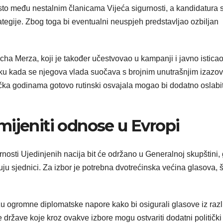
o među nestalnim članicama Vijeća sigurnosti, a kandidatura 
ategije. Zbog toga bi eventualni neuspjeh predstavljao ozbiljan
ha Merza, koji je također učestvovao u kampanji i javno istica
tku kada se njegova vlada suočava s brojnim unutrašnjim izazov
čka godinama gotovo rutinski osvajala mogao bi dodatno oslabit
mijeniti odnose u Evropi
osti Ujedinjenih nacija bit će održano u Generalnoj skupštini,
ju sjednici. Za izbor je potrebna dvotrećinska većina glasova, š
 ogromne diplomatske napore kako bi osigurali glasove iz razli
 države koje kroz ovakve izbore mogu ostvariti dodatni politički