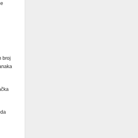
je
 broj
tanaka
ačka
oda