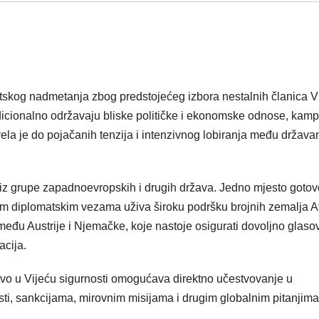
atskog nadmetanja zbog predstojećeg izbora nestalnih članica V
radicionalno održavaju bliske političke i ekonomske odnose, kam
ela je do pojačanih tenzija i intenzivnog lobiranja među držav
ce iz grupe zapadnoevropskih i drugih država. Jedno mjesto gotov
im diplomatskim vezama uživa široku podršku brojnih zemalja Af
eđu Austrije i Njemačke, koje nastoje osigurati dovoljno glaso
acija.
tvo u Vijeću sigurnosti omogućava direktno učestvovanje u
i, sankcijama, mirovnim misijama i drugim globalnim pitanjima