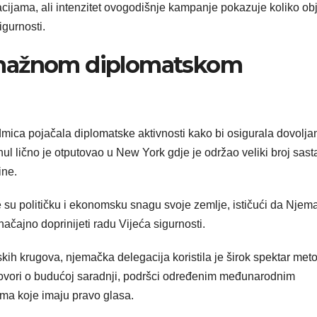
cijama, ali intenzitet ovogodišnje kampanje pokazuje koliko ob
igurnosti.
snažnom diplomatskom
dmica pojačala diplomatske aktivnosti kako bi osigurala dovoljan
l lično je otputovao u New York gdje je održao veliki broj sas
ine.
u političku i ekonomsku snagu svoje zemlje, ističući da Njem
čajno doprinijeti radu Vijeća sigurnosti.
kih krugova, njemačka delegacija koristila je širok spektar met
zgovori o budućoj saradnji, podršci određenim međunarodnim
ama koje imaju pravo glasa.