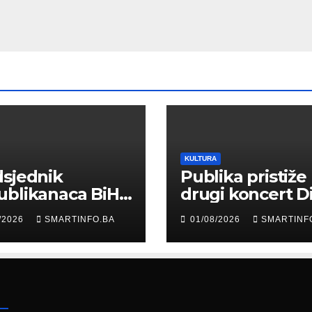
KULTURA
sjednik
Publika pristiže
ublikanaca BiH
drugi koncert D
 Garaplija
Merlina na Koš
/2026
SMARTINFO.BA
01/08/2026
SMARTINF
ustvovao
entaciji
eralnog sajma
šljavanja