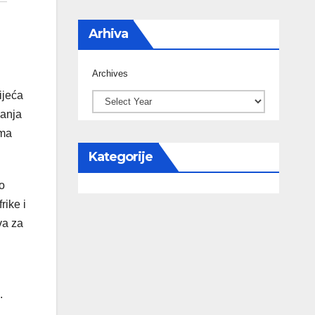
Arhiva
Archives
ijeća
panja
ama
Kategorije
o
rike i
va za
.