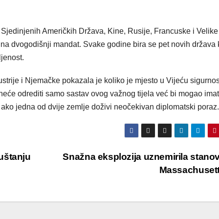
 – Sjedinjenih Američkih Država, Kine, Rusije, Francuske i Velike
aju na dvogodišnji mandat. Svake godine bira se pet novih država
ljenost.
rije i Njemačke pokazala je koliko je mjesto u Vijeću sigurnost
a neće odrediti samo sastav ovog važnog tijela već bi mogao imati
ako jedna od dvije zemlje doživi neočekivan diplomatski poraz.
uštanju
Snažna eksplozija uznemirila stano
Massachuset