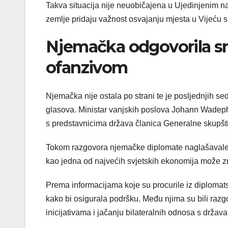
Takva situacija nije neuobičajena u Ujedinjenim na
zemlje pridaju važnost osvajanju mjesta u Vijeću s
Njemačka odgovorila 
ofanzivom
Njemačka nije ostala po strani te je posljednjih se
glasova. Ministar vanjskih poslova Johann Wadephu
s predstavnicima država članica Generalne skupšt
Tokom razgovora njemačke diplomate naglašavale s
kao jedna od najvećih svjetskih ekonomija može zna
Prema informacijama koje su procurile iz diplomats
kako bi osigurala podršku. Među njima su bili ra
inicijativama i jačanju bilateralnih odnosa s držav