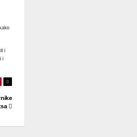
 kako
i i
 i
vnike
tsa