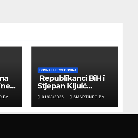
BOSNA I HERCEGOVINA
 na
Republikanci BiH i
ine
Stjepan Kljuić
evu
razgovarali o
O.BA
01/08/2026
SMARTINFO.BA
evropskom putu
Bosne i
Hercegovine