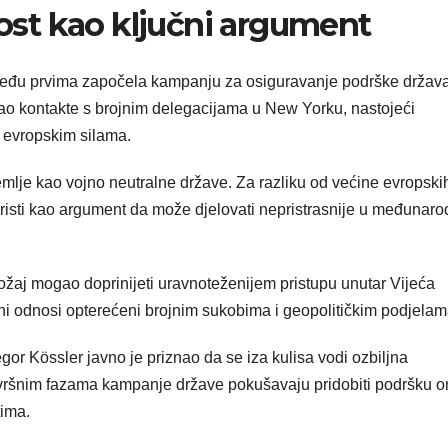
nost kao ključni argument
 među prvima započela kampanju za osiguravanje podrške držav
rao kontakte s brojnim delegacijama u New Yorku, nastojeći
m evropskim silama.
emlje kao vojno neutralne države. Za razliku od većine evropski
oristi kao argument da može djelovati nepristrasnije u međunar
ožaj mogao doprinijeti uravnoteženijem pristupu unutar Vijeća
i odnosi opterećeni brojnim sukobima i geopolitičkim podjelam
or Kössler javno je priznao da se iza kulisa vodi ozbiljna
vršnim fazama kampanje države pokušavaju pridobiti podršku o
tima.