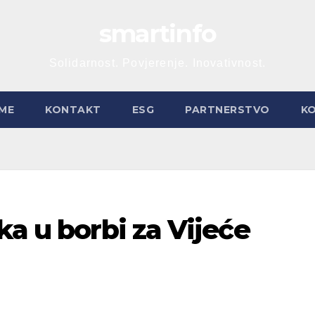
smartinfo
Solidarnost. Povjerenje. Inovativnost.
ME
KONTAKT
ESG
PARTNERSTVO
K
ka u borbi za Vijeće