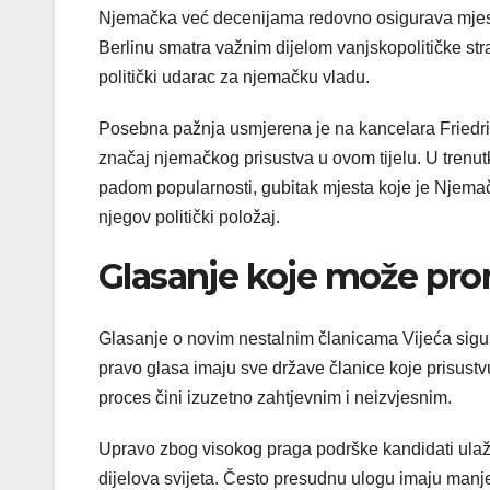
Njemačka već decenijama redovno osigurava mjest
Berlinu smatra važnim dijelom vanjskopolitičke str
politički udarac za njemačku vladu.
Posebna pažnja usmjerena je na kancelara Friedric
značaj njemačkog prisustva u ovom tijelu. U trenu
padom popularnosti, gubitak mjesta koje je Njema
njegov politički položaj.
Glasanje koje može pro
Glasanje o novim nestalnim članicama Vijeća sigurn
pravo glasa imaju sve države članice koje prisustvu
proces čini izuzetno zahtjevnim i neizvjesnim.
Upravo zbog visokog praga podrške kandidati ulažu
dijelova svijeta. Često presudnu ulogu imaju manje