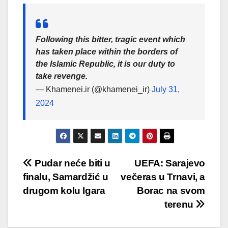
Following this bitter, tragic event which
has taken place within the borders of
the Islamic Republic, it is our duty to
take revenge.
— Khamenei.ir (@khamenei_ir)
July 31,
2024
Post
Pudar neće biti u
UEFA: Sarajevo
finalu, Samardžić u
večeras u Trnavi, a
navigation
drugom kolu Igara
Borac na svom
terenu