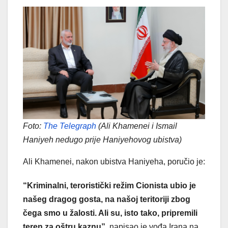
Foto:
The Telegraph
(Ali Khamenei i Ismail
Haniyeh nedugo prije Haniyehovog ubistva)
Ali Khamenei, nakon ubistva Haniyeha, poručio je:
“Kriminalni, teroristički režim Cionista ubio je
našeg dragog gosta, na našoj teritoriji zbog
čega smo u žalosti. Ali su, isto tako, pripremili
teren za oštru kaznu”
, napisao je vođa Irana na