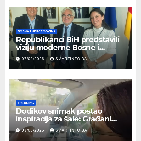
BOSNA I HERCEGOVINA
Republikanci BiH predstavili
viziju moderne Bosne i
Hercegovine ambasadoru
07/08/2026
SMARTINFO.BA
Njemačke
TRENDING
Dodikov snimak postao
inspiracija za šale: Građani
kroz parodiju poslali poruku
03/08/2026
SMARTINFO.BA