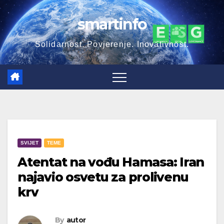
Skip
smartinfo
to
content
Solidarnost. Povjerenje. Inovativnost.
SVIJET
TEME
Atentat na vođu Hamasa: Iran
najavio osvetu za prolivenu
krv
By
autor