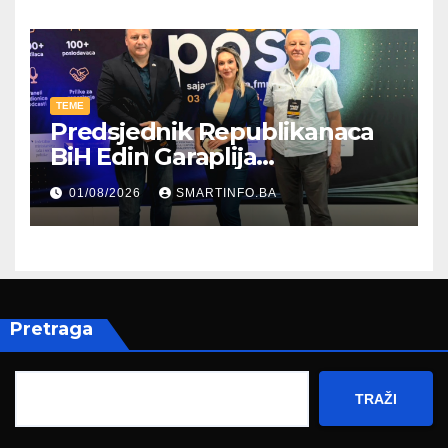
TEME
Predsjednik Republikanaca
BiH Edin Garaplija
prisustvovao prezentaciji
01/08/2026
SMARTINFO.BA
Federalnog sajma
zapošljavanja
Pretraga
TRAŽI