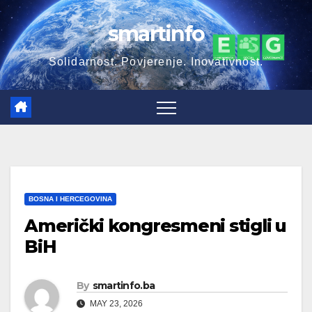
Skip
smartinfo
to
content
Solidarnost. Povjerenje. Inovativnost.
BOSNA I HERCEGOVINA
Američki kongresmeni stigli u
BiH
By
smartinfo.ba
MAY 23, 2026