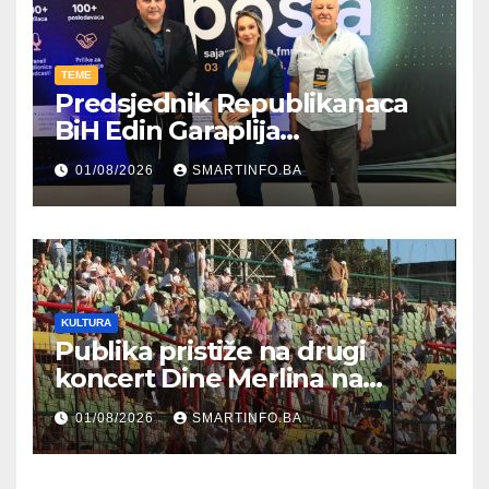
TEME
Predsjednik Republikanaca
BiH Edin Garaplija
prisustvovao prezentaciji
01/08/2026
SMARTINFO.BA
Federalnog sajma
zapošljavanja
KULTURA
Publika pristiže na drugi
koncert Dine Merlina na
Koševu
01/08/2026
SMARTINFO.BA