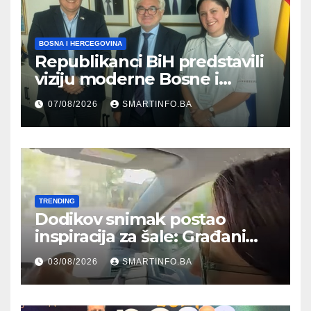
BOSNA I HERCEGOVINA
Republikanci BiH predstavili
viziju moderne Bosne i
Hercegovine ambasadoru
07/08/2026
SMARTINFO.BA
Njemačke
TRENDING
Dodikov snimak postao
inspiracija za šale: Građani
kroz parodiju poslali poruku
03/08/2026
SMARTINFO.BA