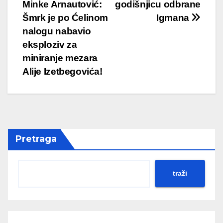
Minke Arnautović:
godišnjicu odbrane
navigation
Šmrk je po Ćelinom
Igmana
nalogu nabavio
eksploziv za
miniranje mezara
Alije Izetbegovića!
Pretraga
traži