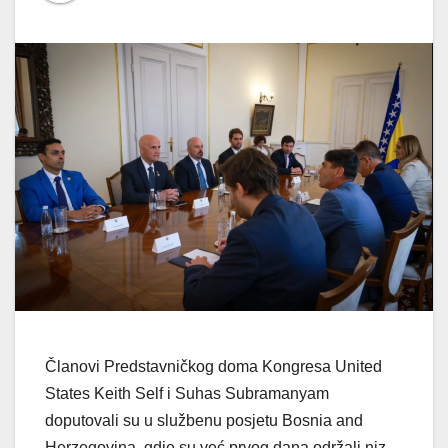
Članovi Predstavničkog doma Kongresa United
States Keith Self i Suhas Subramanyam
doputovali su u službenu posjetu Bosnia and
Herzegovina, gdje su već prvog dana održali niz