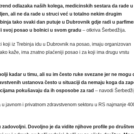
 trend odlazaka naših kolega, medicinskih sestara da rade u
jen, ali ne da rade u struci već u totalno nekim drugim
nja tako svaki dan putuje u Dubrovnik gdje radi u parfimeri
di svoj posao u bolnici u svom gradu
– otkriva Šerbedžija.
ci koji iz Trebinja idu u Dubrovnik na posao, imaju organizovan
ko kaže, ima znatno plaćeniji posao i za koji ima drugu vrstu
olji kadar u timu, ali su im često ruke svezane jer ne mogu 
avstvenih ustanova često u situaciji da nemaju koga da zap
acijama pokušavaju da ih osposobe za rad
– navodi Šerbedži
ara u javnom i privatnom zdravstvenom sektoru u RS najmanje 4
zadovoljni. Dovoljno je da vidite njihove profile po društv