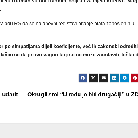
su i odmah su bolji radnici, bolji su za cijelo društvo. Mo
.
 Vladu RS da se na dnevni red stavi pitanje plata zaposlenih u
po simpatijama dijeli koeficijente, već ih zakonski odrediti
lašim se da je ovo vagon koji se ne može zaustaviti, teško 
.
 udarit
Okrugli stol “U redu je biti drugačiji” u 