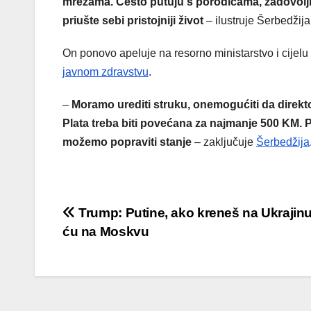
mrežama. Često putuju s porodicama, zadovoljni 
priušte sebi pristojniji život
– ilustruje Šerbedžija
On ponovo apeluje na resorno ministarstvo i cijelu
javnom zdravstvu
.
–
Moramo urediti struku, onemogućiti da direktor 
Plata treba biti povećana za najmanje 500 KM. P
možemo popraviti stanje
– zaključuje
Šerbedžija
Post
Trump: Putine, ako kreneš na Ukrajinu
ću na Moskvu
navigation