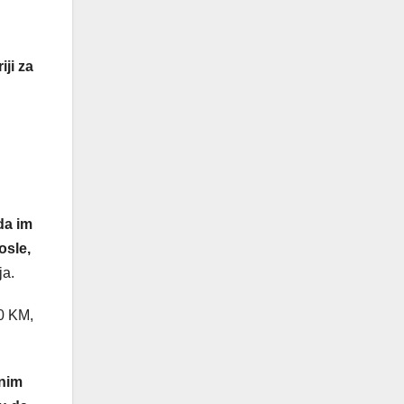
ji za
da im
osle,
ja.
00 KM,
enim