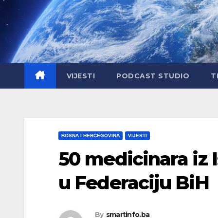
Skip
to
content
VIJESTI
PODCAST STUDIO
T
BOSNA I HERCEGOVINA
VIJESTI
50 medicinara iz 
u Federaciju BiH
By
smartinfo.ba