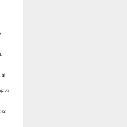
e
u.
 bi
njava
vako