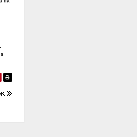
gu da
.
da
ZDK