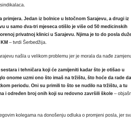
 sindikalaca.
 primjera. Jedan iz bolnice u Istočnom Sarajevu, a drugi iz
evu u samo dva-tri mjeseca otišlo je više od 50 medicinskih
renoj privatnoj klinici u Sarajevu. Njima je to do posla duž
0 KM
– tvrdi Šerbedžija.
arajevu našla u velikom problemu jer je morala da nađe zamjen
estara i tehničara koji će zamijeniti kadar što je otišao u
glo onome uzmi ono što imaš na tržištu, što hoće da rade da
atkom periodu. Oni su primili to što se nudilo na tržištu, a tu
ma i određen broj onih koji su redovno završili škole
– objaš
njegovim kolegama na donošenju odluka o promjeni posla, jer s