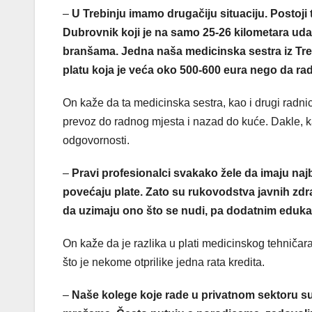
–
U Trebinju imamo drugačiju situaciju. Postoji
Dubrovnik koji je na samo 25-26 kilometara udal
branšama. Jedna naša medicinska sestra iz Trebi
platu koja je veća oko 500-600 eura nego da ra
On kaže da ta medicinska sestra, kao i drugi radni
prevoz do radnog mjesta i nazad do kuće. Dakle, ka
odgovornosti.
–
Pravi profesionalci svakako žele da imaju najb
povećaju plate. Zato su rukovodstva javnih zdr
da uzimaju ono što se nudi, pa dodatnim eduk
On kaže da je razlika u plati medicinskog tehnič
što je nekome otprilike jedna rata kredita.
–
Naše kolege koje rade u privatnom sektoru su 