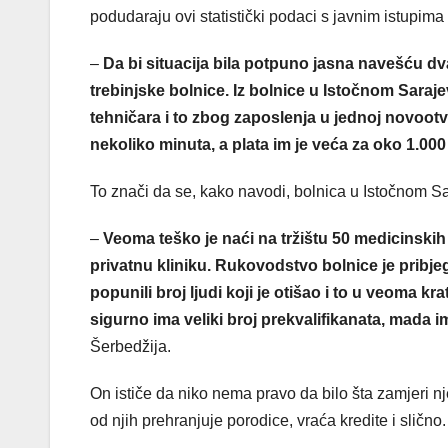
podudaraju ovi statistički podaci s javnim istupima
–
Da bi situacija bila potpuno jasna navešću dva
trebinjske bolnice. Iz bolnice u Istočnom Saraj
tehničara i to zbog zaposlenja u jednoj novootvo
nekoliko minuta, a plata im je veća za oko 1.00
To znači da se, kako navodi, bolnica u Istočnom S
–
Veoma teško je naći na tržištu 50 medicinskih s
privatnu kliniku. Rukovodstvo bolnice je pribje
popunili broj ljudi koji je otišao i to u veoma kr
sigurno ima veliki broj prekvalifikanata, mada i
Šerbedžija.
On ističe da niko nema pravo da bilo šta zamjeri 
od njih prehranjuje porodice, vraća kredite i slično.