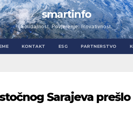
smartinfo
Solidarnost. Povjerenje. Inovativnost.
EME
KONTAKT
ESG
PARTNERSTVO
K
Istočnog Sarajeva prešlo