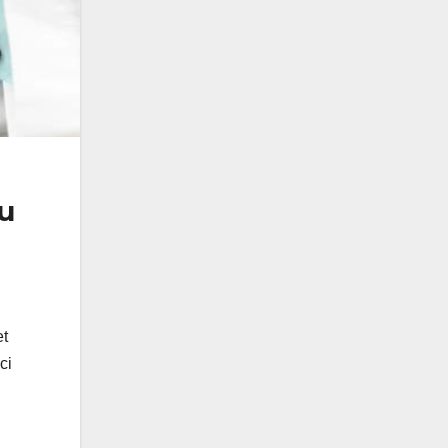
u
et
ci