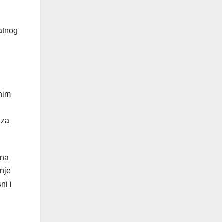
atnog
lnim
 za
ana
šnje
ni i