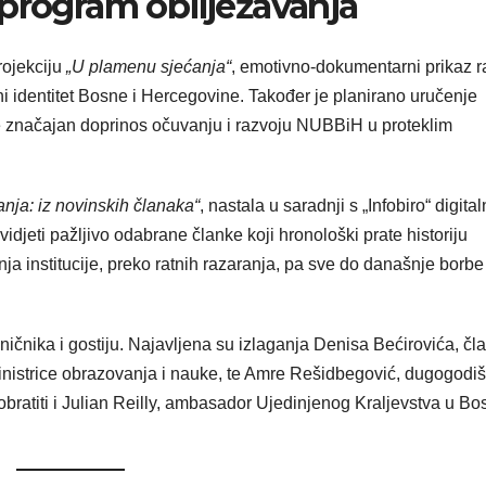
 program obilježavanja
rojekciju
„U plamenu sjećanja“
, emotivno-dokumentarni prikaz r
rni identitet Bosne i Hercegovine. Također je planirano uručenje
le značajan doprinos očuvanju i razvoju NUBBiH u proteklim
nja: iz novinskih članaka“
, nastala u saradnji s „Infobiro“ digita
djeti pažljivo odabrane članke koji hronološki prate historiju
nja institucije, preko ratnih razaranja, pa sve do današnje borbe
ičnika i gostiju. Najavljena su izlaganja Denisa Bećirovića, čl
inistrice obrazovanja i nauke, te Amre Rešidbegović, dugogodi
atiti i Julian Reilly, ambasador Ujedinjenog Kraljevstva u Bos