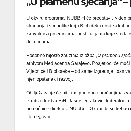
„U plamenu sjećanja“ –
U okviru programa, NUBBiH će predstaviti video p
stradanja i simbolike koju Biblioteka nosi za kultu
zahvalnica pojedincima i institucijama koje su da
decenijama.
Posebno mjesto zauzima izložba
„U plamenu sjeća
arhivom Mediacentra Sarajevo. Posjetioci će moći vi
Vijećnice i Biblioteke – od same izgradnje i osniva
njen opstanak i razvoj.
Obilježavanje će biti upotpunjeno obraćanjima zvan
Predsjedništva BiH, Jasne Duraković, federalne m
pomoćnice direktora NUBBiH. Skupu bi se trebao obr
Hercegovini.