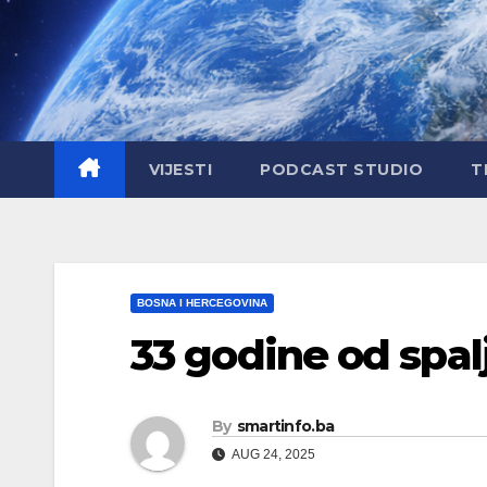
Skip
to
content
VIJESTI
PODCAST STUDIO
T
BOSNA I HERCEGOVINA
33 godine od spal
By
smartinfo.ba
AUG 24, 2025