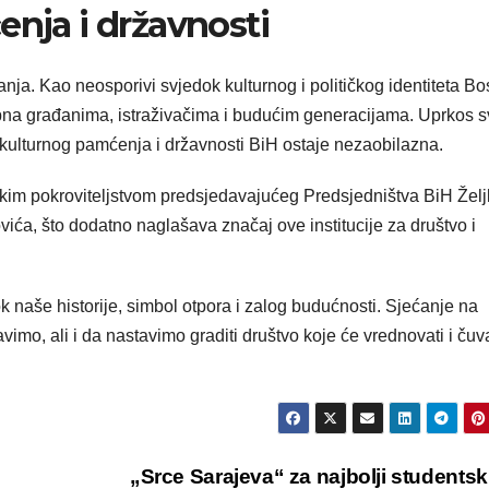
enja i državnosti
a. Kao neosporivi svjedok kulturnog i političkog identiteta Bo
upna građanima, istraživačima i budućim generacijama. Uprkos 
kulturnog pamćenja i državnosti BiH ostaje nezaobilazna.
okim pokroviteljstvom predsjedavajućeg Predsjedništva BiH Žel
ća, što dodatno naglašava značaj ove institucije za društvo i
ok naše historije, simbol otpora i zalog budućnosti. Sjećanje na
mo, ali i da nastavimo graditi društvo koje će vrednovati i čuva
„Srce Sarajeva“ za najbolji studentski