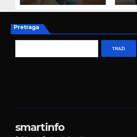
poruku
prez
Fed
zapo
Pretraga
TRAŽI
smartinfo