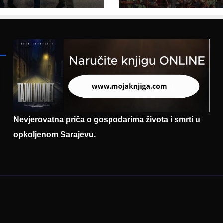
entaciji
eralnog sajma
šljavanja
Nevjerovatna priča o gospodarima života i smrti u
opkoljenom Sarajevu.