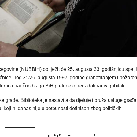
cegovine (NUBBiH) obilježit će 25. augusta 33. godišnjicu spalj
jećnice. Tog 25/26. augusta 1992. godine granatiranjem i požaro
kulturno i naučno blago BiH pretrpjelo nenadoknadiv gubitak.
ke građe, Biblioteka je nastavila da djeluje i pruža usluge građ
koji ni danas nije u potpunosti definisan zbog političkih