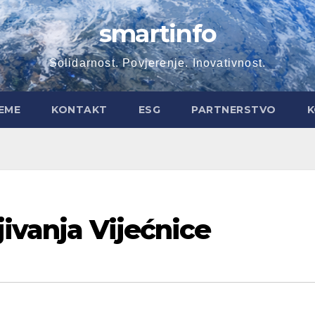
smartinfo
Solidarnost. Povjerenje. Inovativnost.
EME
KONTAKT
ESG
PARTNERSTVO
K
jivanja Vijećnice