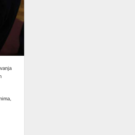
ivanja
m
anima,