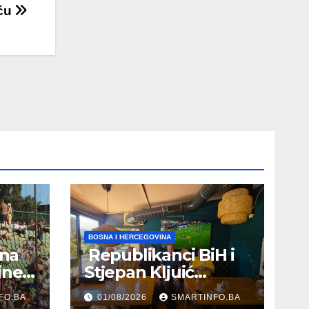
ću
BOSNA I HERCEGOVINA
 na
Republikanci BiH i
ine
Stjepan Kljuić
evu
razgovarali o
FO.BA
01/08/2026
SMARTINFO.BA
evropskom putu