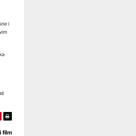
sne i
svim
jka
ti
 film