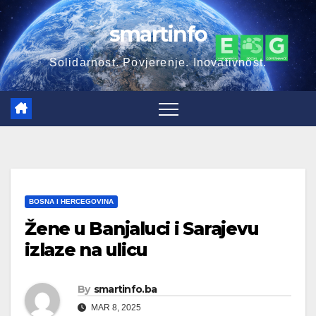
Skip
smartinfo
to
content
Solidarnost. Povjerenje. Inovativnost.
BOSNA I HERCEGOVINA
Žene u Banjaluci i Sarajevu
izlaze na ulicu
By
smartinfo.ba
MAR 8, 2025