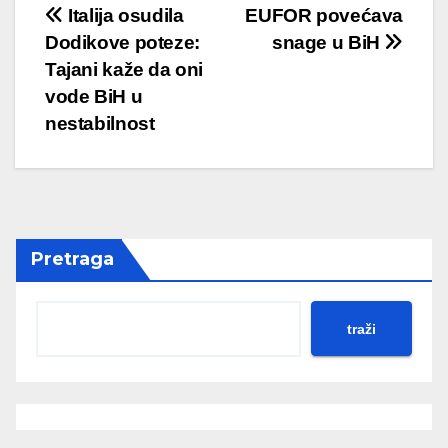
Post
Italija osudila
EUFOR povećava
Dodikove poteze:
snage u BiH
navigation
Tajani kaže da oni
vode BiH u
nestabilnost
Pretraga
traži