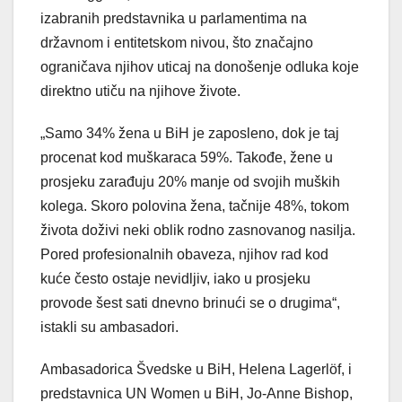
izabranih predstavnika u parlamentima na
državnom i entitetskom nivou, što značajno
ograničava njihov uticaj na donošenje odluka koje
direktno utiču na njihove živote.
„Samo 34% žena u BiH je zaposleno, dok je taj
procenat kod muškaraca 59%. Takođe, žene u
prosjeku zarađuju 20% manje od svojih muških
kolega. Skoro polovina žena, tačnije 48%, tokom
života doživi neki oblik rodno zasnovanog nasilja.
Pored profesionalnih obaveza, njihov rad kod
kuće često ostaje nevidljiv, iako u prosjeku
provode šest sati dnevno brinući se o drugima“,
istakli su ambasadori.
Ambasadorica Švedske u BiH, Helena Lagerlöf, i
predstavnica UN Women u BiH, Jo-Anne Bishop,