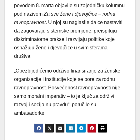
povodom 8. marta objavile su zajedničku kolumnu
pod nazivom
Za sve žene i djevojčice – rodna
ravnopravnost
. U njoj su naglasile da će nastaviti
da zagovaraju sistemske promjene, preispituju
diskriminatorne prakse i razvijaju politike koje
osnažuju žene i djevojčice u svim sferama
društva.
„Obezbijedićemo održivo finansiranje za ženske
organizacije i institucije koje se bore za rodnu
ravnopravnost. Posvećenost ravnopravnosti nije
samo moralni imperativ – to je ključ za održivi
razvoj i socijalnu pravdu“, poručile su
ambasadorke.