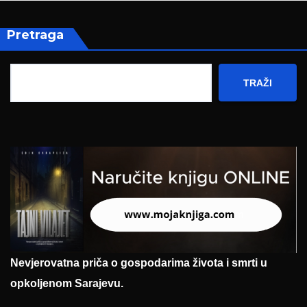
Pretraga
TRAŽI
Nevjerovatna priča o gospodarima života i smrti u
opkoljenom Sarajevu.