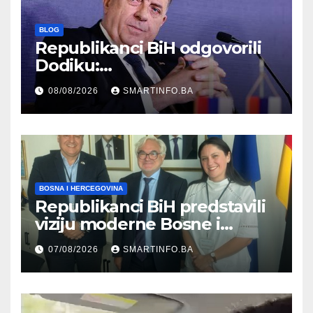
BLOG
Republikanci BiH odgovorili
Dodiku:
Bosanskohercegovačka
08/08/2026
SMARTINFO.BA
kultura postoji i pripada svim
građanima
BOSNA I HERCEGOVINA
Republikanci BiH predstavili
viziju moderne Bosne i
Hercegovine ambasadoru
07/08/2026
SMARTINFO.BA
Njemačke