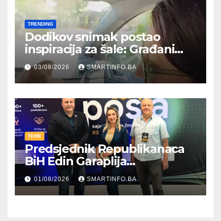
TRENDING
Dodikov snimak postao
inspiracija za šale: Građani
kroz parodiju poslali poruku
03/08/2026
SMARTINFO.BA
TEME
Predsjednik Republikanaca
BiH Edin Garaplija
prisustvovao prezentaciji
01/08/2026
SMARTINFO.BA
Federalnog sajma
zapošljavanja