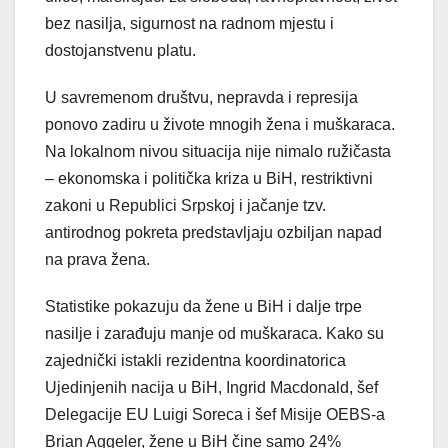
bez nasilja, sigurnost na radnom mjestu i
dostojanstvenu platu.
U savremenom društvu, nepravda i represija
ponovo zadiru u živote mnogih žena i muškaraca.
Na lokalnom nivou situacija nije nimalo ružičasta
– ekonomska i politička kriza u BiH, restriktivni
zakoni u Republici Srpskoj i jačanje tzv.
antirodnog pokreta predstavljaju ozbiljan napad
na prava žena.
Statistike pokazuju da žene u BiH i dalje trpe
nasilje i zarađuju manje od muškaraca. Kako su
zajednički istakli rezidentna koordinatorica
Ujedinjenih nacija u BiH, Ingrid Macdonald, šef
Delegacije EU Luigi Soreca i šef Misije OEBS-a
Brian Aggeler, žene u BiH čine samo 24%