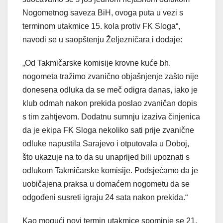
Nogometnog saveza BiH, ovoga puta u vezi s
terminom utakmice 15. kola protiv FK Sloga“,
navodi se u saopštenju Željezničara i dodaje:
„Od Takmičarske komisije krovne kuće bh.
nogometa tražimo zvanično objašnjenje zašto nije
donesena odluka da se meč odigra danas, iako je
klub odmah nakon prekida poslao zvaničan dopis
s tim zahtjevom. Dodatnu sumnju izaziva činjenica
da je ekipa FK Sloga nekoliko sati prije zvanične
odluke napustila Sarajevo i otputovala u Doboj,
što ukazuje na to da su unaprijed bili upoznati s
odlukom Takmičarske komisije. Podsjećamo da je
uobičajena praksa u domaćem nogometu da se
odgođeni susreti igraju 24 sata nakon prekida.“
Kao mogući novi termin utakmice spominje se 21.