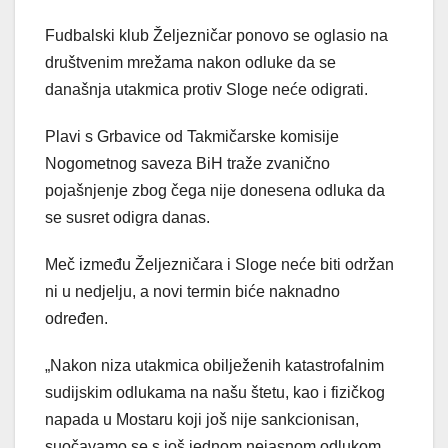
Fudbalski klub Željezničar ponovo se oglasio na
društvenim mrežama nakon odluke da se
današnja utakmica protiv Sloge neće odigrati.
Plavi s Grbavice od Takmičarske komisije
Nogometnog saveza BiH traže zvanično
pojašnjenje zbog čega nije donesena odluka da
se susret odigra danas.
Meč između Željezničara i Sloge neće biti održan
ni u nedjelju, a novi termin biće naknadno
određen.
„Nakon niza utakmica obilježenih katastrofalnim
sudijskim odlukama na našu štetu, kao i fizičkog
napada u Mostaru koji još nije sankcionisan,
suočavamo se s još jednom nejasnom odlukom