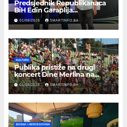
Predsjednik Republikanaca
BiH Edin Garaplija
prisustvovao prezentaciji
01/08/2026
SMARTINFO.BA
Federalnog sajma
zapošljavanja
KULTURA
Publika pristiže na drugi
koncert Dine Merlina na
Koševu
01/08/2026
SMARTINFO.BA
BOSNA I HERCEGOVINA