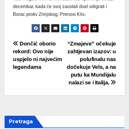
decembar, kada će svoj zaostali duel odigrati i
Borac protiv Zrinjskog. Prenosi Klix.
Post
Dončić oborio
“Zmajeve” očekuje
rekord: Ovo nije
zahtjevan izazov: u
navigation
uspjelo ni najvećim
polufinalu nas
legendama
dočekuje Vels, a na
putu ka Mundijalu
nalazi se i Italija.
Pretraga