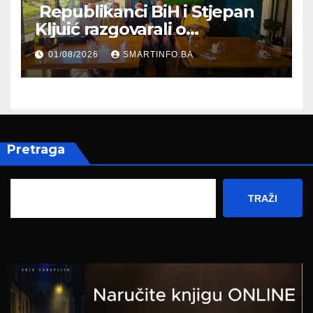
Republikanci BiH i Stjepan
Kljuić razgovarali o
evropskom putu Bosne i
01/08/2026
SMARTINFO.BA
Hercegovine
Pretraga
TRAŽI