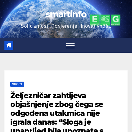
Skip
smartinfo
to
content
Solidarnost. Povjerenje. Inovativnost.
SPORT
Željezničar zahtijeva
objašnjenje zbog čega se
odgođena utakmica nije
igrala danas: “Sloga je
unaprijed bila upoznata s