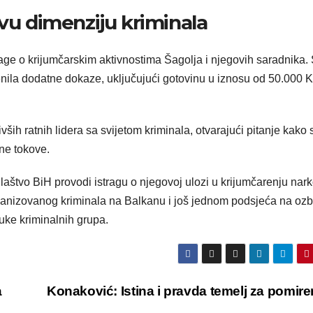
ovu dimenziju kriminala
age o krijumčarskim aktivnostima Šagolja i njegovih saradnika.
jenila dodatne dokaze, uključujući gotovinu u iznosu od 50.000 K
ih ratnih lidera sa svijetom kriminala, otvarajući pitanje kako 
lne tokove.
ilaštvo BiH provodi istragu o njegovoj ulozi u krijumčarenju nark
rganizovanog kriminala na Balkanu i još jednom podsjeća na ozb
uke kriminalnih grupa.
a
Konaković: Istina i pravda temelj za pomir