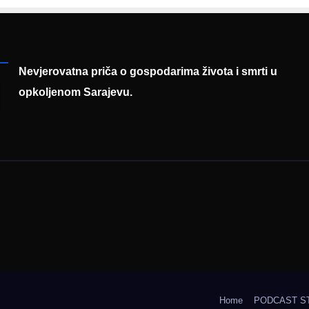
entaciji
eralnog sajma
šljavanja
Nevjerovatna priča o gospodarima života i smrti u
opkoljenom Sarajevu.
Home
PODCAST S