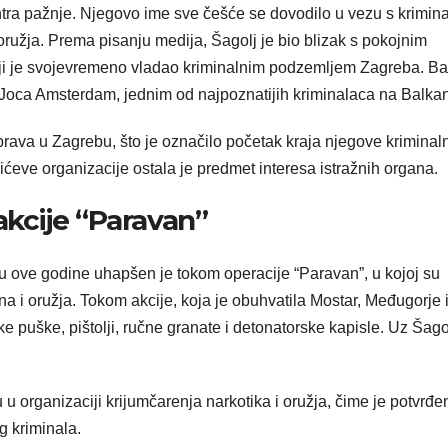
ntra pažnje. Njegovo ime sve češće se dovodilo u vezu s krimin
 oružja. Prema pisanju medija, Šagolj je bio blizak s pokojnim
oji je svojevremeno vladao kriminalnim podzemljem Zagreba. Ba
 Joca Amsterdam, jednim od najpoznatijih kriminalaca na Balka
rava u Zagrebu, što je označilo početak kraja njegove kriminal
ćeve organizacije ostala je predmet interesa istražnih organa.
kcije “Paravan”
rilu ove godine uhapšen je tokom operacije “Paravan”, u kojoj su
na i oružja. Tokom akcije, koja je obuhvatila Mostar, Međugorje 
e puške, pištolji, ručne granate i detonatorske kapisle. Uz Šago
 u organizaciji krijumčarenja narkotika i oružja, čime je potvrđe
g kriminala.