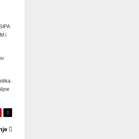
 SIPA
M i
su
otika.
iljne
enje