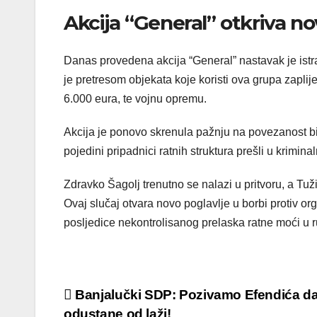
Akcija “General” otkriva n
Danas provedena akcija “General” nastavak je istr
je pretresom objekata koje koristi ova grupa zapli
6.000 eura, te vojnu opremu.
Akcija je ponovo skrenula pažnju na povezanost bivš
pojedini pripadnici ratnih struktura prešli u krimina
Zdravko Šagolj trenutno se nalazi u pritvoru, a Tuž
Ovaj slučaj otvara novo poglavlje u borbi protiv o
posljedice nekontrolisanog prelaska ratne moći u r
Post
Banjalučki SDP: Pozivamo Efendića d
odustane od laži!