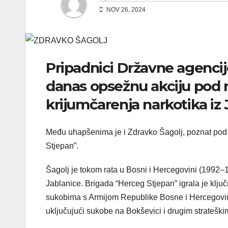
NOV 26, 2024
Pripadnici Državne agencije 
danas opsežnu akciju pod
krijumčarenja narkotika iz
Među uhapšenima je i Zdravko Šagolj, poznat pod 
Stjepan”.
Šagolj je tokom rata u Bosni i Hercegovini (1992–1
Jablanice. Brigada “Herceg Stjepan” igrala je klju
sukobima s Armijom Republike Bosne i Hercegovine.
uključujući sukobe na Bokševici i drugim stratešk