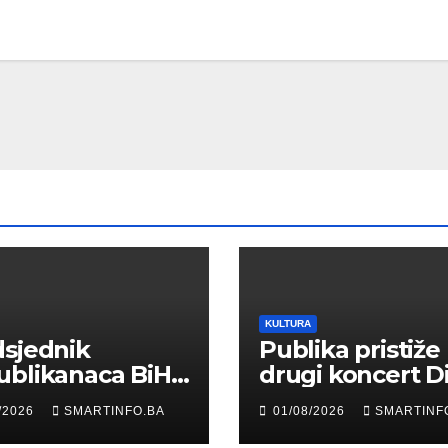
KULTURA
sjednik
Publika pristiže
ublikanaca BiH
drugi koncert D
 Garaplija
Merlina na Koš
/2026
SMARTINFO.BA
01/08/2026
SMARTINF
ustvovao