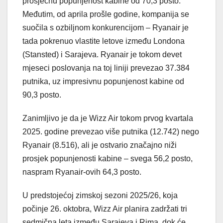
prosječnu popunjenost kabine od 70,3 posto.
Međutim, od aprila prošle godine, kompanija se
suočila s ozbiljnom konkurencijom – Ryanair je
tada pokrenuo vlastite letove između Londona
(Stansted) i Sarajeva. Ryanair je tokom devet
mjeseci poslovanja na toj liniji prevezao 37.384
putnika, uz impresivnu popunjenost kabine od
90,3 posto.
Zanimljivo je da je Wizz Air tokom prvog kvartala
2025. godine prevezao više putnika (12.742) nego
Ryanair (8.516), ali je ostvario značajno niži
prosjek popunjenosti kabine – svega 56,2 posto,
naspram Ryanair-ovih 64,3 posto.
U predstojećoj zimskoj sezoni 2025/26, koja
počinje 26. oktobra, Wizz Air planira zadržati tri
sedmična leta između Sarajeva i Rima, dok će