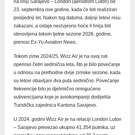
na liniji Sarajevo – London (aerodrom Luton) od
23. septembra ove godine, kada će biti realiziran
posljednji let. Nakon tog datuma, daljnji letovi nisu
zakazani, a ostaje neizvjesno hoće li linija biti
obnovljena tokom ljetne sezone 2026. godine,
prenosi
Ex-Yu Aviation News
.
Tokom zime 2024/25, Wizz Air je na ovoj ruti
operirao četiri sedmična leta, što je bilo povećanje
u odnosu na prethodne dvije zimske sezone, kada
su letovi obavljani dva puta sedmično. Povećanje
frekvencije bilo je djelimično omogućeno
subvencijama koje je aviokompaniji dodijelila
Turistička zajednica Kantona Sarajevo.
U 2024. godini Wizz Air je na relaciji London Luton
– Sarajevo prevezao ukupno 41.354 putnika, uz