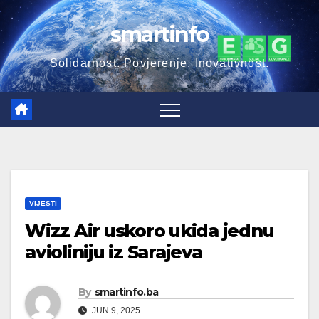
Skip
smartinfo
to
content
Solidarnost. Povjerenje. Inovativnost.
VIJESTI
Wizz Air uskoro ukida jednu
avioliniju iz Sarajeva
By
smartinfo.ba
JUN 9, 2025