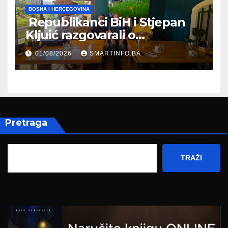
BOSNA I HERCEGOVINA
Republikanci BiH i Stjepan
Kljuić razgovarali o
evropskom putu Bosne i
01/08/2026
SMARTINFO.BA
Hercegovine
Pretraga
TRAŽI