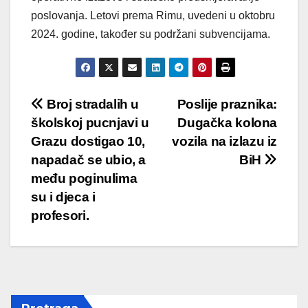
poslovanja. Letovi prema Rimu, uvedeni u oktobru
2024. godine, također su podržani subvencijama.
Post
Broj stradalih u
Poslije praznika:
školskoj pucnjavi u
Dugačka kolona
navigation
Grazu dostigao 10,
vozila na izlazu iz
napadač se ubio, a
BiH
među poginulima
su i djeca i
profesori.