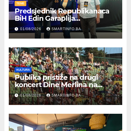
TEME
Predsjednik Republikanaca
BiH Edin Garaplija
prisustvovao prezentaciji
01/08/2026
SMARTINFO.BA
Federalnog sajma
zapošljavanja
KULTURA
Publika pristiže na drugi
koncert Dine Merlina na
Koševu
01/08/2026
SMARTINFO.BA