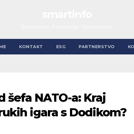
smartinfo
Solidarnost. Povjerenje. Inovativnost.
ME
KONTAKT
ESG
PARTNERSTVO
K
d šefa NATO-a: Kraj
trukih igara s Dodikom?