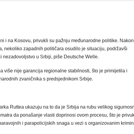
vini i na Kosovu, privukli su pažnju međunarodne politike. Nakon
, nekoliko zapadnih političara osudilo je situaciju, podržavši
jući nezadovoljstvo u Srbiji, piše Deutsche Welle.
 više nije garancija regionalne stabilnosti, što je primijetila i
arodnih zvaničnika s predsjednikom Srbije.
rka Ruttea ukazuju na to da je Srbija na rubu velikog sigurnos
matra da ponašanje vlasti doprinosi ovom procesu, što je privu
ravojnih i parapolicijskih snaga u vezi s organizovanim krimi