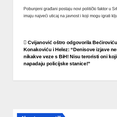
Pobunjeni građani postaju novi politički faktor u Sr
imaju najveći uticaj na javnost i koji mogu igrati kl
Post
Cvijanović oštro odgovorila Bećiroviću
Konakoviću i Helez: “Denisove izjave n
navigation
nikakve veze s BiH! Nisu teroristi oni koji
napadaju policijske stanice!”