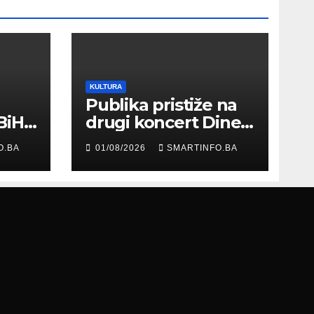
KULTURA
Publika pristiže na
BiH
drugi koncert Dine
Merlina na Koševu
O.BA
01/08/2026
SMARTINFO.BA
ma