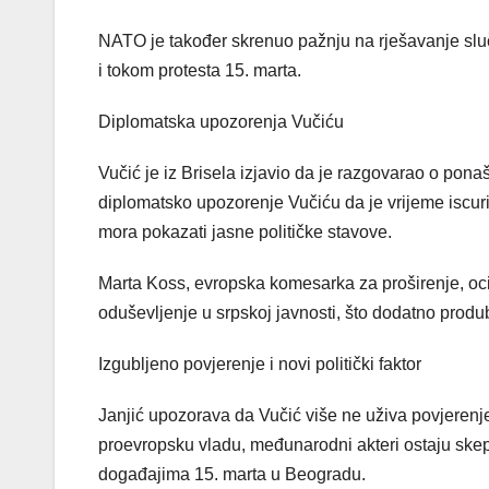
NATO je također skrenuo pažnju na rješavanje sluča
i tokom protesta 15. marta.
Diplomatska upozorenja Vučiću
Vučić je iz Brisela izjavio da je razgovarao o pona
diplomatsko upozorenje Vučiću da je vrijeme iscuri
mora pokazati jasne političke stavove.
Marta Koss, evropska komesarka za proširenje, ocije
oduševljenje u srpskoj javnosti, što dodatno prod
Izgubljeno povjerenje i novi politički faktor
Janjić upozorava da Vučić više ne uživa povjerenj
proevropsku vladu, međunarodni akteri ostaju skep
događajima 15. marta u Beogradu.