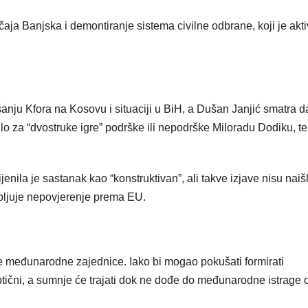
ja Banjska i demontiranje sistema civilne odbrane, koji je akti
šanju Kfora na Kosovu i situaciji u BiH, a Dušan Janjić smatra da
lo za “dvostruke igre” podrške ili nepodrške Miloradu Dodiku, te
nila je sastanak kao “konstruktivan”, ali takve izjave nisu naiš
ubljuje nepovjerenje prema EU.
e međunarodne zajednice. Iako bi mogao pokušati formirati
tični, a sumnje će trajati dok ne dođe do međunarodne istrage 