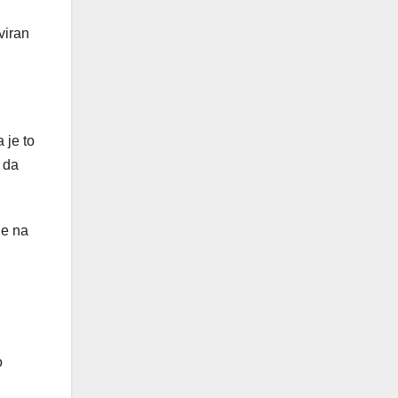
viran
 je to
 da
le na
o