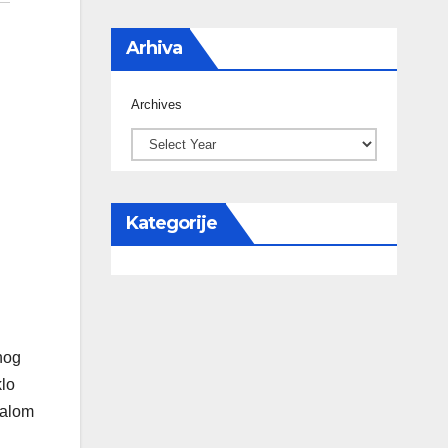
Arhiva
Archives
Kategorije
nog
klo
nalom