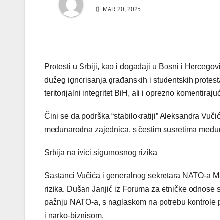
MAR 20, 2025
Protesti u Srbiji, kao i događaji u Bosni i Hercego
dužeg ignorisanja građanskih i studentskih protesta
teritorijalni integritet BiH, ali i oprezno komentira
Čini se da podrška “stabilokratiji” Aleksandra Vučića
međunarodna zajednica, s čestim susretima međun
Srbija na ivici sigurnosnog rizika
Sastanci Vučića i generalnog sekretara NATO-a Ma
rizika. Dušan Janjić iz Foruma za etničke odnose s
pažnju NATO-a, s naglaskom na potrebu kontrole pa
i narko-biznisom.