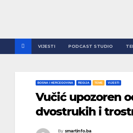
Skip
to
content
VIJESTI
PODCAST STUDIO
TE
BOSNA I HERCEGOVINA
REGIJA
TEME
VIJESTI
Vučić upozoren o
dvostrukih i tros
By
smartinfo.ba