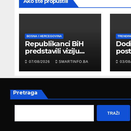
Ako ste propustili
BOSNA I HERCEGOVINA
TRENDIN
Republikanci BiH
Dod
predstavili viziju
post
moderne Bosne i
šale
07/08/2026
SMARTINFO.BA
03/08
Hercegovine
paro
ambasadoru
por
Njemačke
Pretraga
TRAŽI