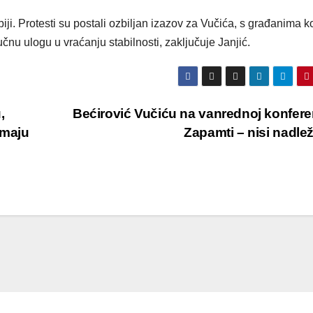
biji. Protesti su postali ozbiljan izazov za Vučića, s građanima ko
jučnu ulogu u vraćanju stabilnosti, zaključuje Janjić.
,
Bećirović Vučiću na vanrednoj konferen
emaju
Zapamti – nisi nadl