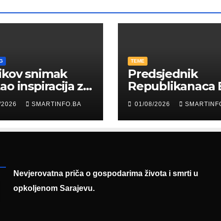
G
TEME
ikov snimak
Predsjednik
ao inspiracija za
Republikanaca 
: Građani kroz
Edin Garaplija
/2026
SMARTINFO.BA
01/08/2026
SMARTINF
diju poslali
prisustvovao
uku
prezentaciji
Federalnog saj
zapošljavanja
Nevjerovatna priča o gospodarima života i smrti u
opkoljenom Sarajevu.