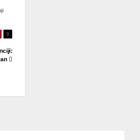
ji
ciji:
ežan