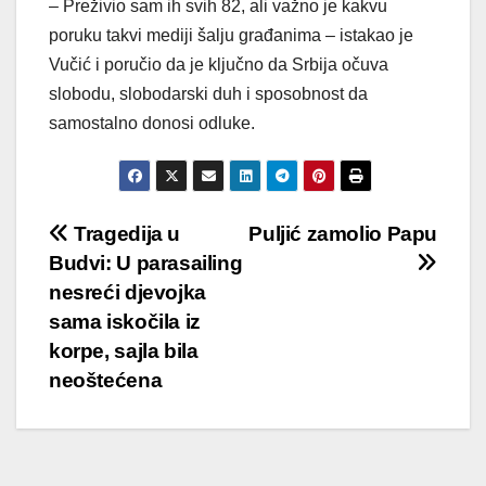
– Preživio sam ih svih 82, ali važno je kakvu
poruku takvi mediji šalju građanima – istakao je
Vučić i poručio da je ključno da Srbija očuva
slobodu, slobodarski duh i sposobnost da
samostalno donosi odluke.
Post
Tragedija u
Puljić zamolio Papu
Budvi: U parasailing
navigation
nesreći djevojka
sama iskočila iz
korpe, sajla bila
neoštećena