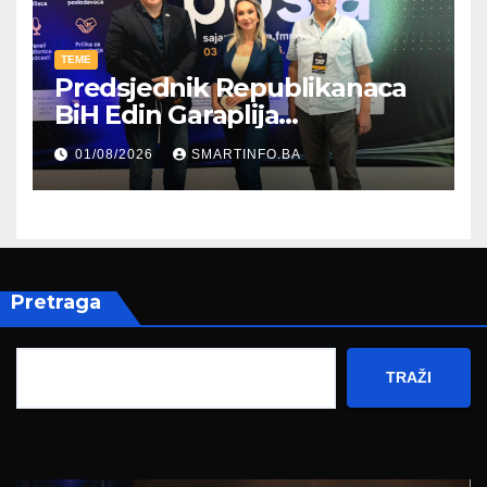
TEME
Predsjednik Republikanaca
BiH Edin Garaplija
prisustvovao prezentaciji
01/08/2026
SMARTINFO.BA
Federalnog sajma
zapošljavanja
Pretraga
TRAŽI