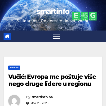
Skip
smartinfo
to
content
Solidarnost. Povjerenje. Inovativnost.
REGIJA
Vučić: Evropa me poštuje više
nego druge lidere u regionu
By
smartinfo.ba
MAY 25, 2025