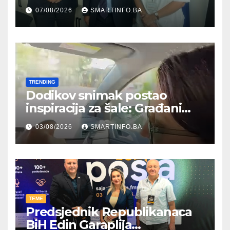
Hercegovine ambasadoru
07/08/2026
SMARTINFO.BA
Njemačke
TRENDING
Dodikov snimak postao
inspiracija za šale: Građani
kroz parodiju poslali poruku
03/08/2026
SMARTINFO.BA
TEME
Predsjednik Republikanaca
BiH Edin Garaplija