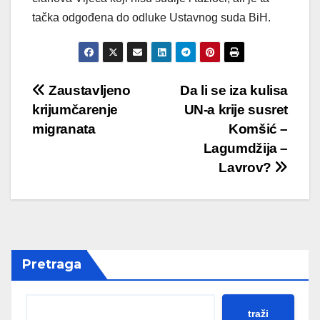
tačka odgođena do odluke Ustavnog suda BiH.
Post
Zaustavljeno
Da li se iza kulisa
krijumčarenje
UN-a krije susret
navigation
migranata
Komšić –
Lagumdžija –
Lavrov?
Pretraga
traži