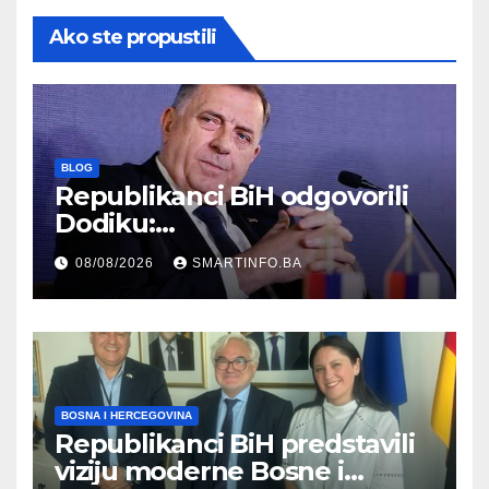
Ako ste propustili
BLOG
Republikanci BiH odgovorili
Dodiku:
Bosanskohercegovačka
08/08/2026
SMARTINFO.BA
kultura postoji i pripada svim
građanima
BOSNA I HERCEGOVINA
Republikanci BiH predstavili
viziju moderne Bosne i