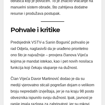
obrasca koji je povučen. To je značilo vraćanje na
manuelni sistem obrade, što zahtijeva dodatne
resurse i produžava postupak.
Pohvale i kritike
Predsjednik VSTV-a Sanin Bogunić pohvalio je
rad Odjela, naglasivši da je urađeno prioritetno
ono što je najvažnije – provjera članova Vijeća
kojima je mandat istekao, kao i pet novih nosilaca
funkcija koji čekaju stupanje na dužnost.
Član Vijeća Davor Martinović dodao je da su
mediji vjerovatno sticali pogrešan dojam o velikom
broju nepredatih izvještaja, jer je na kraju 98 posto
obveznika ispunilo svoju dužnost. Ipak, javnost je
ranije imala razloga za zabrinutost, jer su rokovi