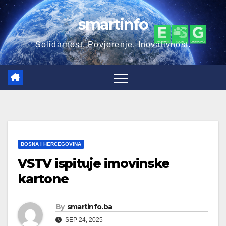
Skip
smartinfo
to
content
Solidarnost. Povjerenje. Inovativnost.
BOSNA I HERCEGOVINA
VSTV ispituje imovinske
kartone
By
smartinfo.ba
SEP 24, 2025