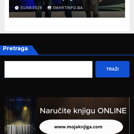
prisustvovao prezentaciji
01/08/2026
SMARTINFO.BA
Federalnog sajma
zapošljavanja
Pretraga
TRAŽI