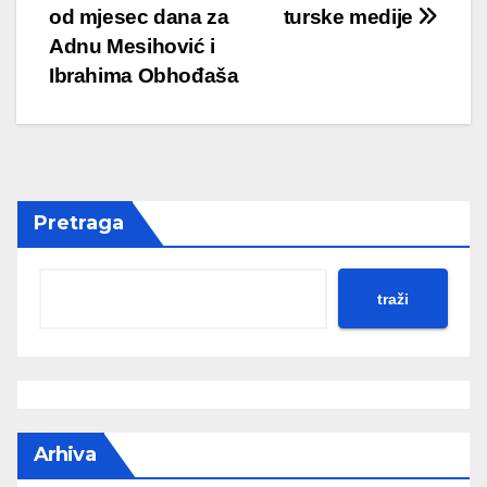
od mjesec dana za
turske medije
navigation
Adnu Mesihović i
Ibrahima Obhođaša
Pretraga
traži
Arhiva