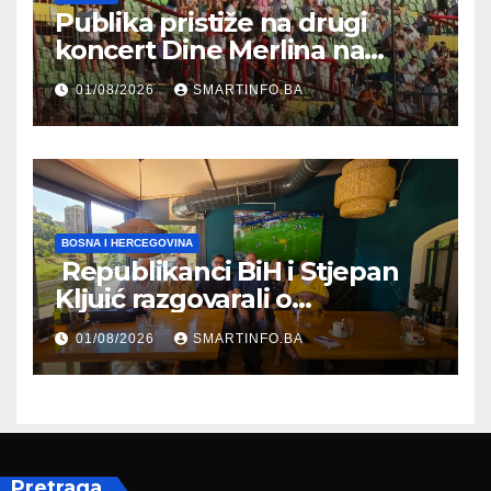
Publika pristiže na drugi
koncert Dine Merlina na
Koševu
01/08/2026
SMARTINFO.BA
BOSNA I HERCEGOVINA
Republikanci BiH i Stjepan
Kljuić razgovarali o
evropskom putu Bosne i
01/08/2026
SMARTINFO.BA
Hercegovine
Pretraga