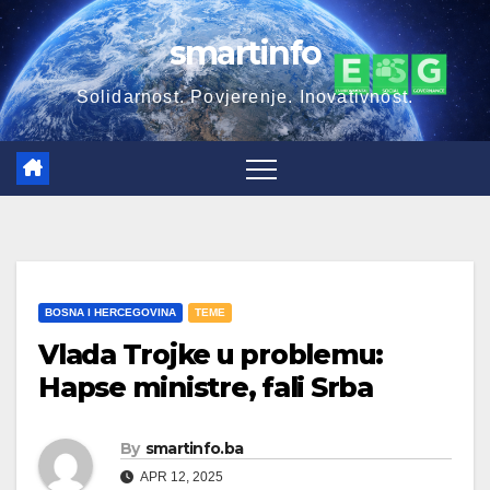
Skip
smartinfo
to
content
Solidarnost. Povjerenje. Inovativnost.
BOSNA I HERCEGOVINA
TEME
Vlada Trojke u problemu:
Hapse ministre, fali Srba
By
smartinfo.ba
APR 12, 2025