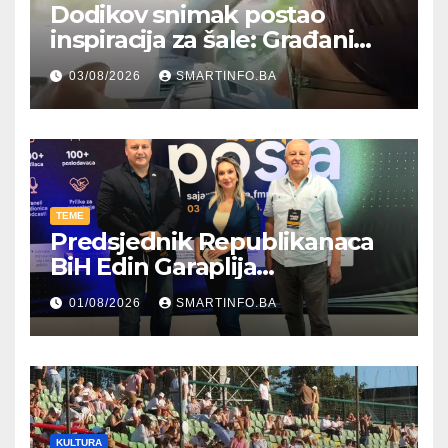
Dodikov snimak postao
inspiracija za šale: Građani
kroz parodiju poslali poruku
03/08/2026
SMARTINFO.BA
TEME
Predsjednik Republikanaca
BiH Edin Garaplija
prisustvovao prezentaciji
01/08/2026
SMARTINFO.BA
Federalnog sajma
zapošljavanja
KULTURA