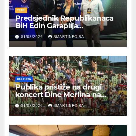
TEME
Predsjednik Republikanaca
BiH Edin Garaplija
prisustvovao prezentaciji
01/08/2026
SMARTINFO.BA
Federalnog sajma
zapošljavanja
KULTURA
Publika pristiže na drugi
koncert Dine Merlina na
Koševu
01/08/2026
SMARTINFO.BA