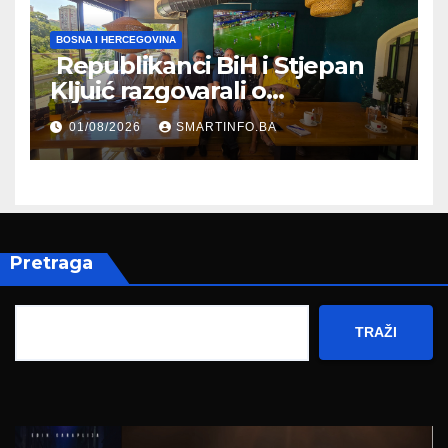
BOSNA I HERCEGOVINA
Republikanci BiH i Stjepan
Kljuić razgovarali o
evropskom putu Bosne i
01/08/2026
SMARTINFO.BA
Hercegovine
Pretraga
TRAŽI