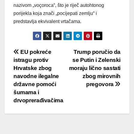
nazivom „voçoroca“, što je riječ autohtonog
porijekla koja znači „pocijepati zemlju“ i
predstavlja ekvivalent vrtačama.
Post
EU pokreće
Trump poručio da
istragu protiv
se Putin i Zelenski
navigation
Hrvatske zbog
moraju lično sastati
navodne ilegalne
zbog mirovnih
državne pomoći
pregovora
šumama i
drvoprerađivačima