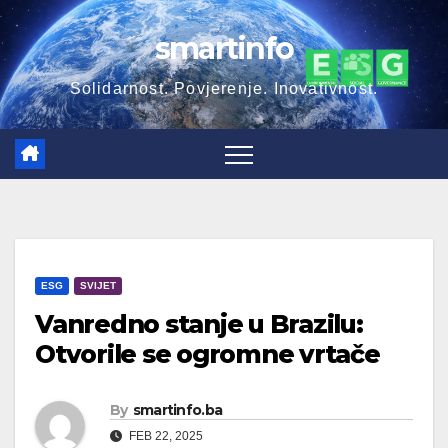
Skip
smartinfo
to
content
Solidarnost. Povjerenje. Inovativnost.
ESG
SVIJET
Vanredno stanje u Brazilu:
Otvorile se ogromne vrtače
By
smartinfo.ba
FEB 22, 2025