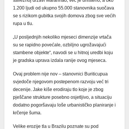
saveznoj državi Maranhão, već je uništeno, a oko
1.200 ljudi od ukupno 55.000 stanovnika suočava
se s rizikom gubitka svojih domova zbog sve većih
rupa u tlu.
„U posljednjih nekoliko mjeseci dimenzije vrtača
su se rapidno povećale, ozbiljno ugrožavajući
stambene objekte“, navodi se u hitnoj uredbi koju
je gradska uprava izdala ranije ovog mjeseca.
Ovaj problem nije nov – stanovnici Buriticupua
svjedoče njegovom postepenom razvoju već tri
decenije. Jake kiše erodiraju tlo koje je zbog
pješčane strukture posebno osjetljivo, a situaciju
dodatno pogoršavaju loše urbanističko planiranje i
krčenje šuma.
Velike erozije tla u Brazilu poznate su pod