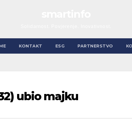
smartinfo
Solidarnost. Povjerenje. Inovativnost.
ME
KONTAKT
ESG
PARTNERSTVO
K
 (32) ubio majku