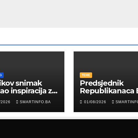
G
TEME
ikov snimak
Predsjednik
ao inspiracija za
Republikanaca 
: Građani kroz
Edin Garaplija
/2026
SMARTINFO.BA
01/08/2026
SMARTINF
diju poslali
prisustvovao
uku
prezentaciji
Federalnog saj
zapošljavanja