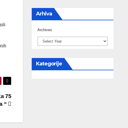
Arhiva
ili
Archives
enih
Kategorije
ka 75
a “