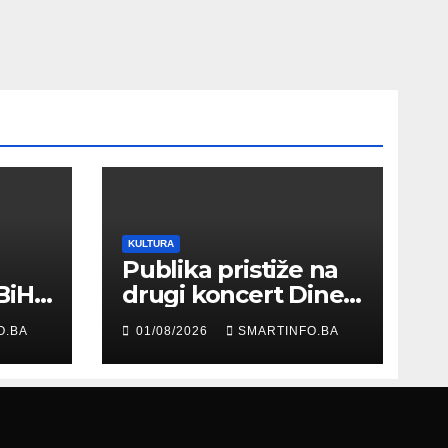
KULTURA
Publika pristiže na
BiH
drugi koncert Dine
Merlina na Koševu
O.BA
01/08/2026
SMARTINFO.BA
ma