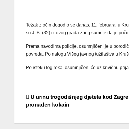
Težak zločin dogodio se danas, 11. februara, u Kruš
su J. B. (32) iz ovog grada zbog sumnje da je počin
Prema navodima policije, osumnjičeni je u porodičn
povreda. Po nalogu Višeg javnog tužilaštva u Kruše
Po isteku tog roka, osumnjičeni će uz krivičnu prij
Post
U urinu trogodišnjeg djeteta kod Zagr
pronađen kokain
navigation