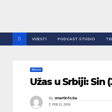
Skip
to
content
VIJESTI
PODCAST STUDIO
TE
REGIJA
Užas u Srbiji: Sin
By
smartinfo.ba
FEB 11, 2026