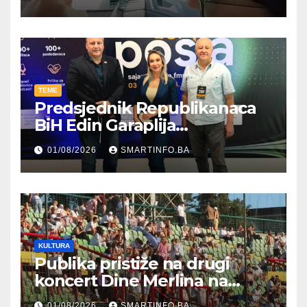
TEME
Predsjednik Republikanaca
BiH Edin Garaplija
prisustvovao prezentaciji
01/08/2026
SMARTINFO.BA
Federalnog sajma
zapošljavanja
KULTURA
Publika pristiže na drugi
koncert Dine Merlina na
Koševu
01/08/2026
SMARTINFO.BA