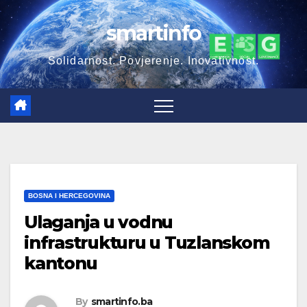
Skip
smartinfo
to
content
Solidarnost. Povjerenje. Inovativnost.
BOSNA I HERCEGOVINA
Ulaganja u vodnu
infrastrukturu u Tuzlanskom
kantonu
By
smartinfo.ba