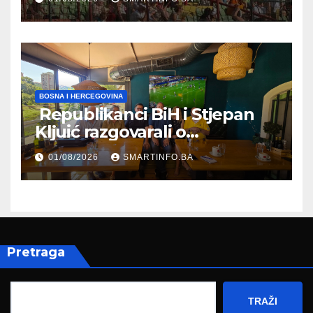
BOSNA I HERCEGOVINA
Republikanci BiH i Stjepan
Kljuić razgovarali o
evropskom putu Bosne i
01/08/2026
SMARTINFO.BA
Hercegovine
Pretraga
TRAŽI