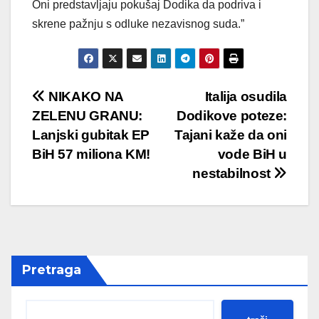
Oni predstavljaju pokušaj Dodika da podriva i
skrene pažnju s odluke nezavisnog suda.”
Post
NIKAKO NA
Italija osudila
ZELENU GRANU:
Dodikove poteze:
navigation
Lanjski gubitak EP
Tajani kaže da oni
BiH 57 miliona KM!
vode BiH u
nestabilnost
Pretraga