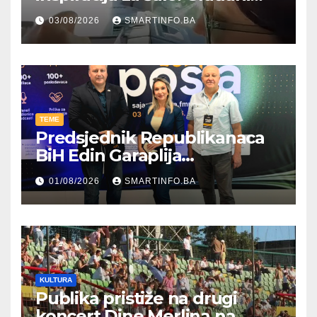
kroz parodiju poslali poruku
03/08/2026
SMARTINFO.BA
TEME
Predsjednik Republikanaca
BiH Edin Garaplija
prisustvovao prezentaciji
01/08/2026
SMARTINFO.BA
Federalnog sajma
zapošljavanja
KULTURA
Publika pristiže na drugi
koncert Dine Merlina na