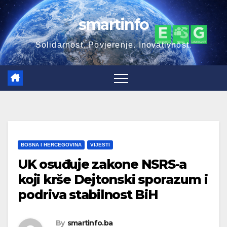
Skip
smartinfo
to
content
Solidarnost. Povjerenje. Inovativnost.
BOSNA I HERCEGOVINA
VIJESTI
UK osuđuje zakone NSRS-a
koji krše Dejtonski sporazum i
podriva stabilnost BiH
By
smartinfo.ba