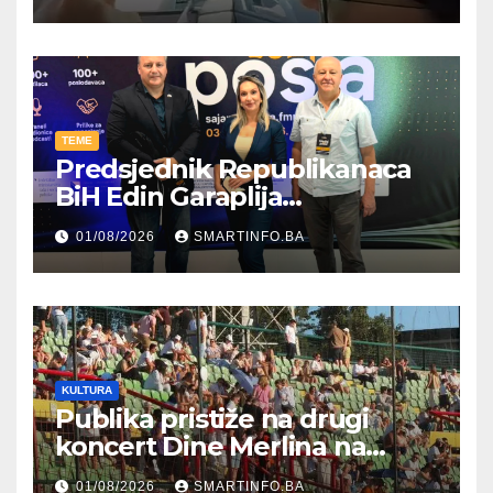
TEME
Predsjednik Republikanaca
BiH Edin Garaplija
prisustvovao prezentaciji
01/08/2026
SMARTINFO.BA
Federalnog sajma
zapošljavanja
KULTURA
Publika pristiže na drugi
koncert Dine Merlina na
Koševu
01/08/2026
SMARTINFO.BA