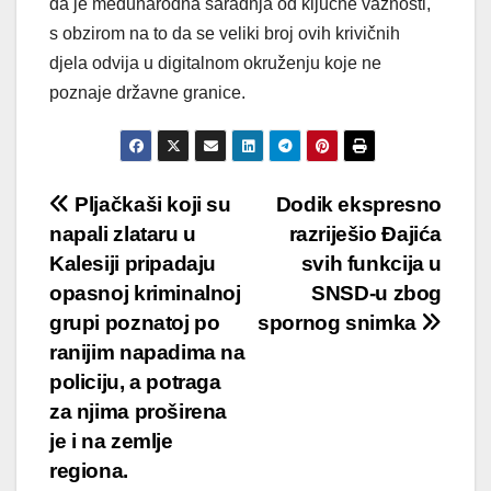
da je međunarodna saradnja od ključne važnosti,
s obzirom na to da se veliki broj ovih krivičnih
djela odvija u digitalnom okruženju koje ne
poznaje državne granice.
Post
Pljačkaši koji su
Dodik ekspresno
napali zlataru u
razriješio Đajića
navigation
Kalesiji pripadaju
svih funkcija u
opasnoj kriminalnoj
SNSD-u zbog
grupi poznatoj po
spornog snimka
ranijim napadima na
policiju, a potraga
za njima proširena
je i na zemlje
regiona.