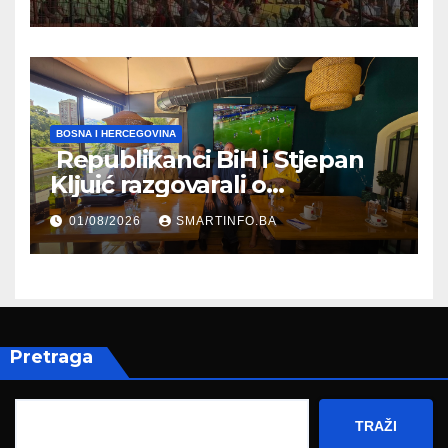
BOSNA I HERCEGOVINA
Republikanci BiH i Stjepan
Kljuić razgovarali o
evropskom putu Bosne i
01/08/2026
SMARTINFO.BA
Hercegovine
Pretraga
TRAŽI