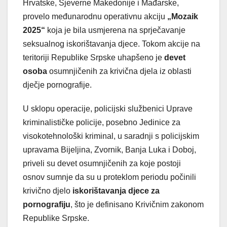
Hrvatske, Sjeverne Makedonije i Mađarske,
provelo međunarodnu operativnu akciju
„Mozaik
2025“
koja je bila usmjerena na sprječavanje
seksualnog iskorištavanja djece. Tokom akcije na
teritoriji Republike Srpske uhapšeno je
devet
osoba
osumnjičenih za krivična djela iz oblasti
dječje pornografije.
U sklopu operacije, policijski službenici Uprave
kriminalističke policije, posebno Jedinice za
visokotehnološki kriminal, u saradnji s policijskim
upravama Bijeljina, Zvornik, Banja Luka i Doboj,
priveli su devet osumnjičenih za koje postoji
osnov sumnje da su u proteklom periodu počinili
krivično djelo
iskorištavanja djece za
pornografiju
, što je definisano Krivičnim zakonom
Republike Srpske.