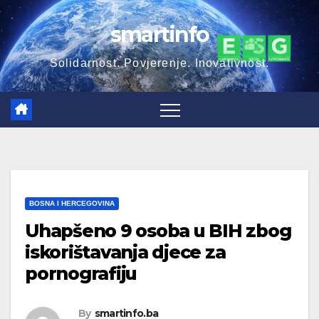
Skip
smartinfo
to
content
Solidarnost. Povjerenje. Inovativnost.
BOSNA I HERCEGOVINA
Uhapšeno 9 osoba u BIH zbog
iskorištavanja djece za
pornografiju
By
smartinfo.ba