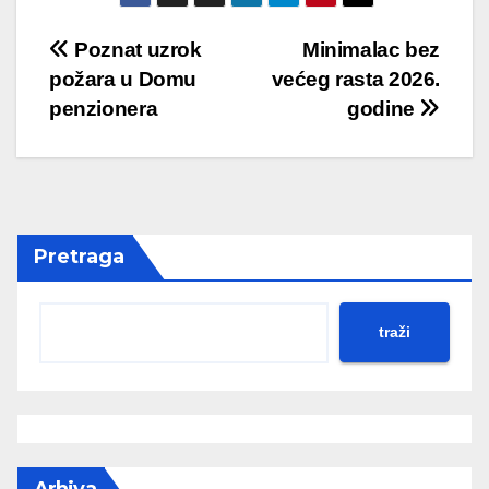
Post
Poznat uzrok
Minimalac bez
požara u Domu
većeg rasta 2026.
navigation
penzionera
godine
Pretraga
traži
Arhiva