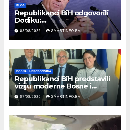
BLOG
Republikanci BiH odgovorili
Dodiku:
Bosanskohercegovačka
08/08/2026
SMARTINFO.BA
kultura postoji i pripada svim
građanima
BOSNA I HERCEGOVINA
Republikanci BiH predstavili
viziju moderne Bosne i
Hercegovine ambasadoru
07/08/2026
SMARTINFO.BA
Njemačke