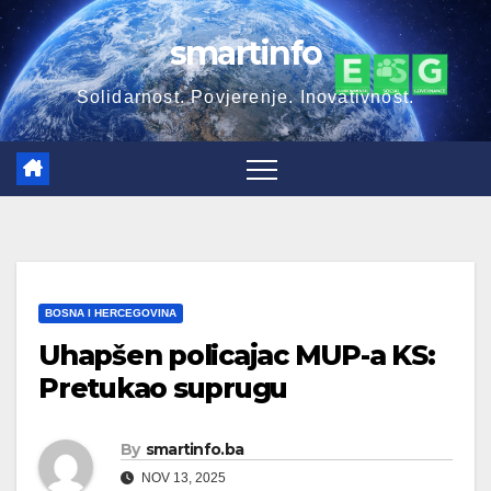
Skip
smartinfo
to
content
Solidarnost. Povjerenje. Inovativnost.
BOSNA I HERCEGOVINA
Uhapšen policajac MUP-a KS:
Pretukao suprugu
By
smartinfo.ba
NOV 13, 2025