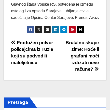
Glavnog štaba Vojske RS, potvrđena je između
ostalog i za opsadu Sarajeva i ubijanje civila,
saopćila je Općina Centar Sarajevo. Prenosi Avaz.
Post
Produžen pritvor
Brutalno skupe
policajcima iz Tuzle
zime: Hoće li
navigation
koji su podvodili
građani moći
maloljetnice
izdržati nove
račune?
Pretraga