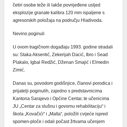
četiri osobe teže ili lakše povrijeđene usljed
eksplozije granate kalibra 120 mm ispaljene s
agresorskih položaja na području Hladivoda.
Nevino poginuli
U ovom tragičnom događaju 1993. godine stradali
su: Staka Aksentić, Zekerijah Dacić, Ibro i Sead
Plakalo, Igbal Redžić, Dženan Smajić i Elmedin
Zimić.
Danas su, povodom godišnjice, članovi porodica i
prijatelji poginulih, zajedno s predstavnicima
Kantona Sarajevo i Općine Centar, te učenicima
JU „Centar za slušnu i govornu rehabilitaciju“ i
škola „Kovačići“ i „Malta“, položili cvijeće ispred
spomen-ploče i odali počast žrtvama učenjem