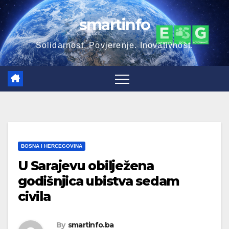
Skip
smartinfo
to
content
Solidarnost. Povjerenje. Inovativnost.
BOSNA I HERCEGOVINA
U Sarajevu obilježena
godišnjica ubistva sedam
civila
By
smartinfo.ba