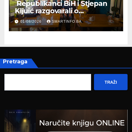
Republikanci BiH i Stjepan
Kljuić razgovarali o
evropskom putu Bosne i
01/08/2026
SMARTINFO.BA
Hercegovine
Pretraga
TRAŽI