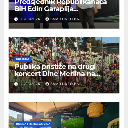
Predsjednik Republikanaca
BiH Edin Garaplija
prisustvovao prezentaciji
01/08/2026
SMARTINFO.BA
Federalnog sajma
zapošljavanja
KULTURA
Publika pristiže na drugi
koncert Dine Merlina na
Koševu
01/08/2026
SMARTINFO.BA
BOSNA I HERCEGOVINA