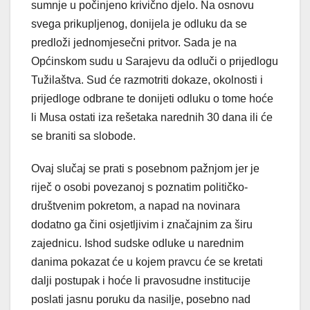
sumnje u počinjeno krivično djelo. Na osnovu
svega prikupljenog, donijela je odluku da se
predloži jednomjesečni pritvor. Sada je na
Općinskom sudu u Sarajevu da odluči o prijedlogu
Tužilaštva. Sud će razmotriti dokaze, okolnosti i
prijedloge odbrane te donijeti odluku o tome hoće
li Musa ostati iza rešetaka narednih 30 dana ili će
se braniti sa slobode.
Ovaj slučaj se prati s posebnom pažnjom jer je
riječ o osobi povezanoj s poznatim političko-
društvenim pokretom, a napad na novinara
dodatno ga čini osjetljivim i značajnim za širu
zajednicu. Ishod sudske odluke u narednim
danima pokazat će u kojem pravcu će se kretati
dalji postupak i hoće li pravosudne institucije
poslati jasnu poruku da nasilje, posebno nad