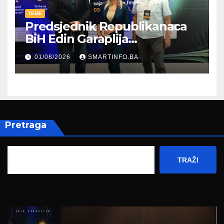
TEME
Predsjednik Republikanaca
BiH Edin Garaplija
prisustvovao prezentaciji
01/08/2026
SMARTINFO.BA
Federalnog sajma
zapošljavanja
Pretraga
TRAŽI