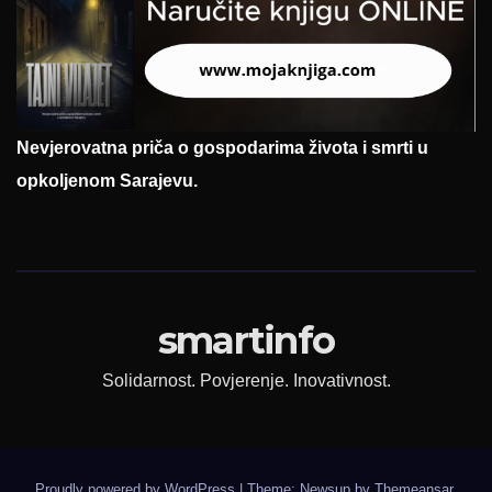
Nevjerovatna priča o gospodarima života i smrti u
opkoljenom Sarajevu.
smartinfo
Solidarnost. Povjerenje. Inovativnost.
Proudly powered by WordPress
|
Theme: Newsup by
Themeansar
.