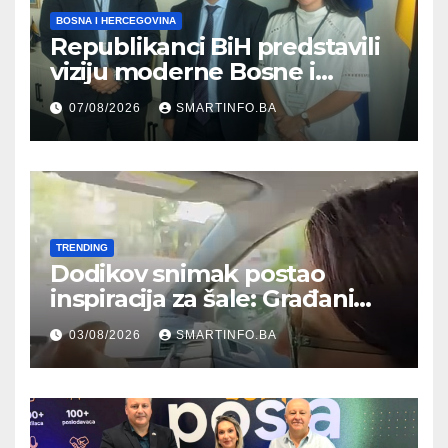
BOSNA I HERCEGOVINA
Republikanci BiH predstavili
viziju moderne Bosne i
Hercegovine ambasadoru
07/08/2026
SMARTINFO.BA
Njemačke
TRENDING
Dodikov snimak postao
inspiracija za šale: Građani
kroz parodiju poslali poruku
03/08/2026
SMARTINFO.BA