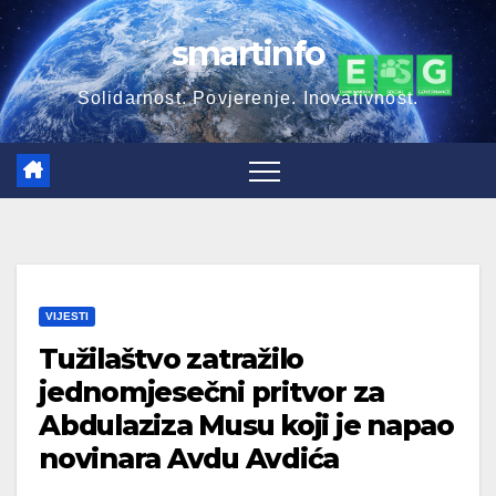
Skip
smartinfo
to
content
Solidarnost. Povjerenje. Inovativnost.
VIJESTI
Tužilaštvo zatražilo
jednomjesečni pritvor za
Abdulaziza Musu koji je napao
novinara Avdu Avdića