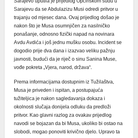
Sarajevo uputila je prijedlog Općinskom sudu u
Sarajevu da se Abdulazizu Musi odredi pritvor u
trajanju od mjesec dana. Ovaj prijedlog došao je
nakon što je Musa osumnjičen za nasilničko
ponašanje, odnosno fizički napad na novinara
Avdu Avdića i još jednu mušku osobu. Incident se
dogodio prije dva dana i izazvao veliku pažnju
javnosti, budući da je riječ o sinu Sanina Muse,
vođe pokreta „Vjera, narod, država“.
Prema informacijama dostupnim iz Tužilaštva,
Musa je priveden i ispitan, a postupajuća
tužiteljica je nakon sagledavanja dokaza i
okolnosti slučaja donijela odluku da predloži
pritvor. Kao glavni razlog za ovakav prijedlog
navodi se bojazan da bi Musa, ukoliko bi ostao na
slobodi, mogao ponoviti krivično djelo. Upravo ta