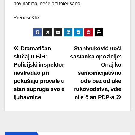
novinarima, neće biti tolerisano.
Prenosi Klix
Post
Dramatičan
Stanivuković uoči
slučaj u BiH:
sastanka opozicije:
navigation
Policijski inspektor
Onaj ko
nastradao pri
samoinicijativno
pokušaju provale u
ode bez odluke
stan supruga svoje
rukovodstva, više
ljubavnice
nije član PDP-a