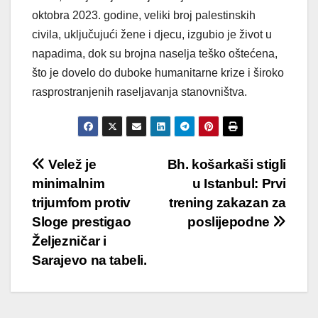
oktobra 2023. godine, veliki broj palestinskih
civila, uključujući žene i djecu, izgubio je život u
napadima, dok su brojna naselja teško oštećena,
što je dovelo do duboke humanitarne krize i široko
rasprostranjenih raseljavanja stanovništva.
Post
Velež je
Bh. košarkaši stigli
minimalnim
u Istanbul: Prvi
navigation
trijumfom protiv
trening zakazan za
Sloge prestigao
poslijepodne
Željezničar i
Sarajevo na tabeli.