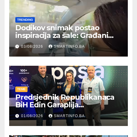
TRENDING
Dodikov snimak postao
inspiracija za šale: Građani
kroz parodiju poslali poruku
03/08/2026
SMARTINFO.BA
TEME
Predsjednik Republikanaca
BiH Edin Garaplija
prisustvovao prezentaciji
01/08/2026
SMARTINFO.BA
Federalnog sajma
zapošljavanja