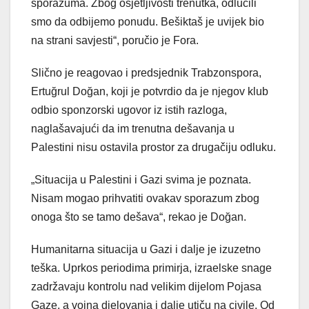
sporazuma. Zbog osjetljivosti trenutka, odlučili
smo da odbijemo ponudu. Bešiktaš je uvijek bio
na strani savjesti“, poručio je Fora.
Slično je reagovao i predsjednik Trabzonspora,
Ertuğrul Doğan, koji je potvrdio da je njegov klub
odbio sponzorski ugovor iz istih razloga,
naglašavajući da im trenutna dešavanja u
Palestini nisu ostavila prostor za drugačiju odluku.
„Situacija u Palestini i Gazi svima je poznata.
Nisam mogao prihvatiti ovakav sporazum zbog
onoga što se tamo dešava“, rekao je Doğan.
Humanitarna situacija u Gazi i dalje je izuzetno
teška. Uprkos periodima primirja, izraelske snage
zadržavaju kontrolu nad velikim dijelom Pojasa
Gaze, a vojna djelovanja i dalje utiču na civile. Od