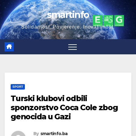
Skip
smartinfo
to
content
Solidarnost. Povjerenje. Inovativnost.
SPORT
Turski klubovi odbili
sponzorstvo Coca Cole zbog
genocida u Gazi
By
smartinfo.ba