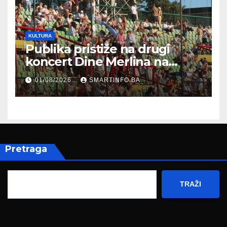
KULTURA
Publika pristiže na drugi
koncert Dine Merlina na
Koševu
01/08/2026
SMARTINFO.BA
Pretraga
TRAŽI