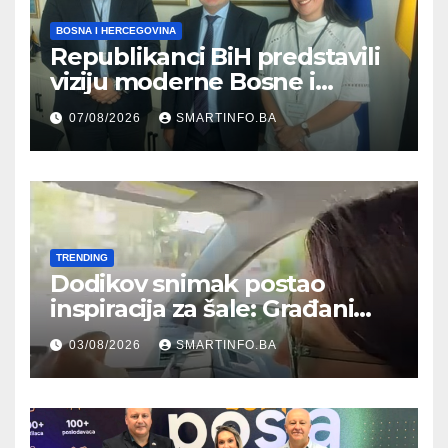
BOSNA I HERCEGOVINA
Republikanci BiH predstavili
viziju moderne Bosne i
Hercegovine ambasadoru
07/08/2026
SMARTINFO.BA
Njemačke
TRENDING
Dodikov snimak postao
inspiracija za šale: Građani
kroz parodiju poslali poruku
03/08/2026
SMARTINFO.BA