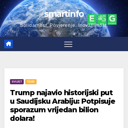
Skip
smartinfo
to
content
Solidarnost. Povjerenje. Inovativnost.
SVIJET
TEME
Trump najavio historijski put
u Saudijsku Arabiju: Potpisuje
sporazum vrijedan bilion
dolara!