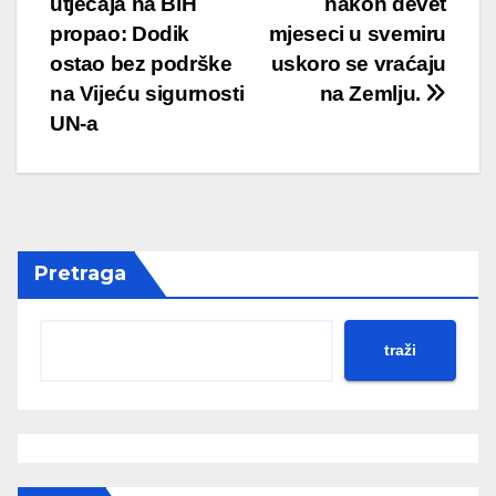
utjecaja na BiH
nakon devet
navigation
propao: Dodik
mjeseci u svemiru
ostao bez podrške
uskoro se vraćaju
na Vijeću sigurnosti
na Zemlju.
UN-a
Pretraga
traži