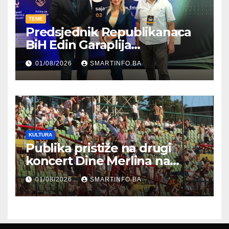
TEME
Predsjednik Republikanaca
BiH Edin Garaplija
prisustvovao prezentaciji
01/08/2026
SMARTINFO.BA
Federalnog sajma
zapošljavanja
KULTURA
Publika pristiže na drugi
koncert Dine Merlina na
Koševu
01/08/2026
SMARTINFO.BA