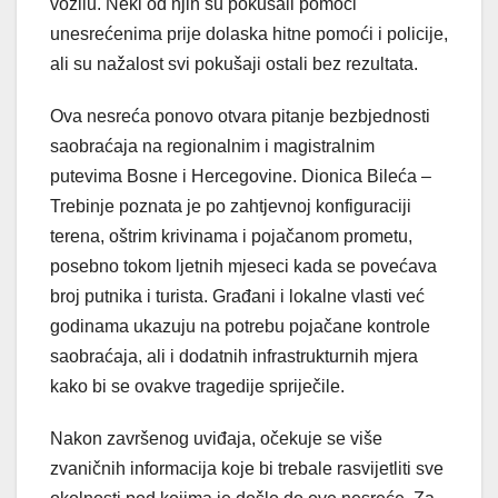
vozilu. Neki od njih su pokušali pomoći
unesrećenima prije dolaska hitne pomoći i policije,
ali su nažalost svi pokušaji ostali bez rezultata.
Ova nesreća ponovo otvara pitanje bezbjednosti
saobraćaja na regionalnim i magistralnim
putevima Bosne i Hercegovine. Dionica Bileća –
Trebinje poznata je po zahtjevnoj konfiguraciji
terena, oštrim krivinama i pojačanom prometu,
posebno tokom ljetnih mjeseci kada se povećava
broj putnika i turista. Građani i lokalne vlasti već
godinama ukazuju na potrebu pojačane kontrole
saobraćaja, ali i dodatnih infrastrukturnih mjera
kako bi se ovakve tragedije spriječile.
Nakon završenog uviđaja, očekuje se više
zvaničnih informacija koje bi trebale rasvijetliti sve