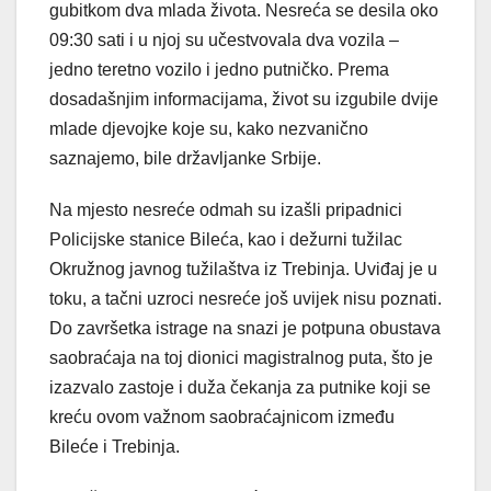
gubitkom dva mlada života. Nesreća se desila oko
09:30 sati i u njoj su učestvovala dva vozila –
jedno teretno vozilo i jedno putničko. Prema
dosadašnjim informacijama, život su izgubile dvije
mlade djevojke koje su, kako nezvanično
saznajemo, bile državljanke Srbije.
Na mjesto nesreće odmah su izašli pripadnici
Policijske stanice Bileća, kao i dežurni tužilac
Okružnog javnog tužilaštva iz Trebinja. Uviđaj je u
toku, a tačni uzroci nesreće još uvijek nisu poznati.
Do završetka istrage na snazi je potpuna obustava
saobraćaja na toj dionici magistralnog puta, što je
izazvalo zastoje i duža čekanja za putnike koji se
kreću ovom važnom saobraćajnicom između
Bileće i Trebinja.