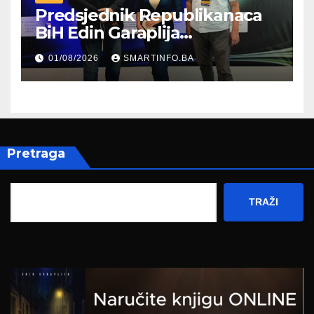
Predsjednik Republikanaca
BiH Edin Garaplija
prisustvovao prezentaciji
01/08/2026
SMARTINFO.BA
Federalnog sajma
zapošljavanja
Pretraga
TRAŽI