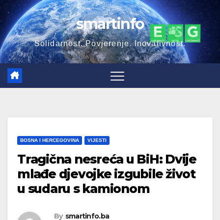
Skip
smartinfo
to
content
Solidarnost. Povjerenje. Inovativnost.
BOSNA I HERCEGOVINA
VIJESTI
Tragična nesreća u BiH: Dvije
mlađe djevojke izgubile život
u sudaru s kamionom
By
smartinfo.ba