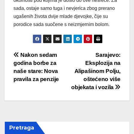
okolnosti pod kojima je došlo do ove nesreće. Za
sada, ostaje samo tuga i nevjerica zbog prerano
ugašenih života dvije mlade djevojke, čije su
porodice sada suočene s neizmjernim bolom.
Post
Nakon sedam
Sarajevo:
godina borbe za
Eksplozija na
navigation
naše stare: Nova
Alipašinom Polju,
pravila za penzije
oštećeno više
objekata i vozila
Pretraga