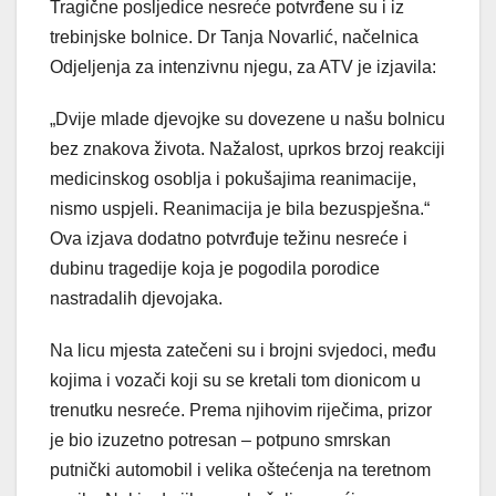
Tragične posljedice nesreće potvrđene su i iz
trebinjske bolnice. Dr Tanja Novarlić, načelnica
Odjeljenja za intenzivnu njegu, za ATV je izjavila:
„Dvije mlade djevojke su dovezene u našu bolnicu
bez znakova života. Nažalost, uprkos brzoj reakciji
medicinskog osoblja i pokušajima reanimacije,
nismo uspjeli. Reanimacija je bila bezuspješna.“
Ova izjava dodatno potvrđuje težinu nesreće i
dubinu tragedije koja je pogodila porodice
nastradalih djevojaka.
Na licu mjesta zatečeni su i brojni svjedoci, među
kojima i vozači koji su se kretali tom dionicom u
trenutku nesreće. Prema njihovim riječima, prizor
je bio izuzetno potresan – potpuno smrskan
putnički automobil i velika oštećenja na teretnom