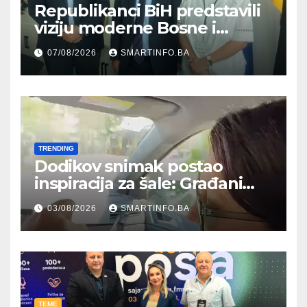
Republikanci BiH predstavili
viziju moderne Bosne i
Hercegovine ambasadoru
07/08/2026
SMARTINFO.BA
Njemačke
TRENDING
Dodikov snimak postao
inspiracija za šale: Građani
kroz parodiju poslali poruku
03/08/2026
SMARTINFO.BA
TEME