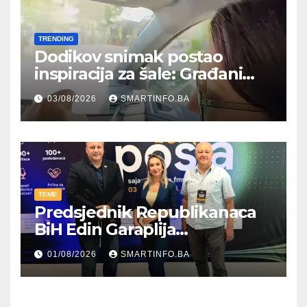
TRENDING
Dodikov snimak postao
inspiracija za šale: Građani
kroz parodiju poslali poruku
03/08/2026
SMARTINFO.BA
TEME
Predsjednik Republikanaca
BiH Edin Garaplija
prisustvovao prezentaciji
01/08/2026
SMARTINFO.BA
Federalnog sajma
zapošljavanja