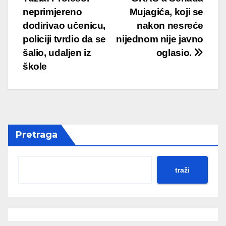
neprimjereno
Mujagića, koji se
dodirivao učenicu,
nakon nesreće
policiji tvrdio da se
nijednom nije javno
šalio, udaljen iz
oglasio.
škole
Pretraga
traži