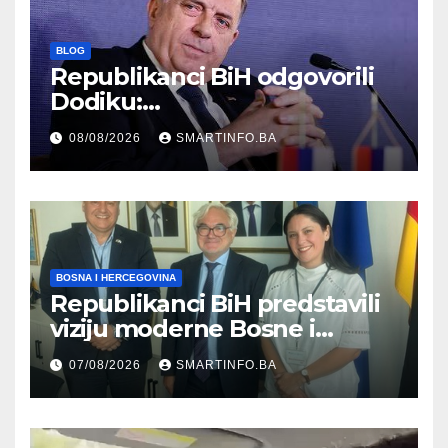
BLOG
Republikanci BiH odgovorili
Dodiku:
Bosanskohercegovačka
08/08/2026
SMARTINFO.BA
kultura postoji i pripada svim
građanima
BOSNA I HERCEGOVINA
Republikanci BiH predstavili
viziju moderne Bosne i
Hercegovine ambasadoru
07/08/2026
SMARTINFO.BA
Njemačke