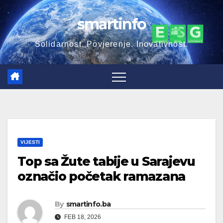
Skip
smartinfo
to
content
Solidarnost. Povjerenje. Inovativnost.
VIJESTI
Top sa Žute tabije u Sarajevu
označio početak ramazana
By
smartinfo.ba
FEB 18, 2026