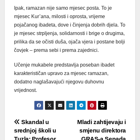
Ipak, ramazan nije samo mjesec posta. To je
mjesec Kur’ana, milosti i oprosta, vrijeme
pojačanog ibadeta, dove i činjenja dobrih djela. To
je mjesec strpljenja, solidarnosti i brige o drugima,
prilika da se očisti duša, ojača vjera i postane bolji
čovjek – prema sebi i prema zajednici.
Učenje mukabele predstavlja poseban ibadet
karakterističan upravo za mjesec ramazan,
dodatno naglašavajući njegovu duhovnu
vrijednost.
Post
Skandal u
Mladi zahtijevaju i
srednjoj školi u
smjenu direktora
navigation
Tuzla: Profesor
GRAS-a Senada