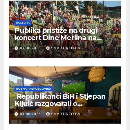
KULTURA
Publika pristiže na drugi
koncert Dine Merlina na
Koševu
01/08/2026
SMARTINFO.BA
BOSNA I HERCEGOVINA
Republikanci BiH i Stjepan
Kljuić razgovarali o
evropskom putu Bosne i
01/08/2026
SMARTINFO.BA
Hercegovine