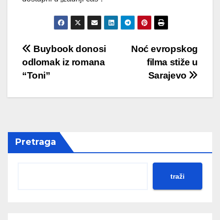
Post
Buybook donosi
Noć evropskog
odlomak iz romana
filma stiže u
navigation
“Toni”
Sarajevo
Pretraga
traži