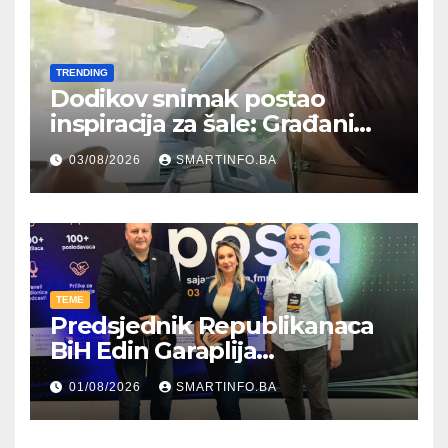
TRENDING
Dodikov snimak postao
inspiracija za šale: Građani
kroz parodiju poslali poruku
03/08/2026
SMARTINFO.BA
TEME
Predsjednik Republikanaca
BiH Edin Garaplija
prisustvovao prezentaciji
01/08/2026
SMARTINFO.BA
Federalnog sajma
zapošljavanja