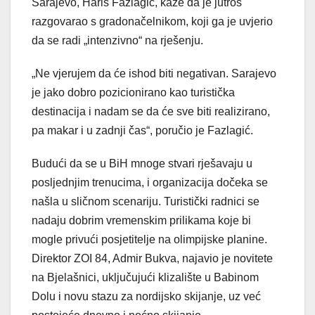
Sarajevo, Haris Fazlagić, kaže da je jutros
razgovarao s gradonačelnikom, koji ga je uvjerio
da se radi „intenzivno“ na rješenju.
„Ne vjerujem da će ishod biti negativan. Sarajevo
je jako dobro pozicionirano kao turistička
destinacija i nadam se da će sve biti realizirano,
pa makar i u zadnji čas“, poručio je Fazlagić.
Budući da se u BiH mnoge stvari rješavaju u
posljednjim trenucima, i organizacija dočeka se
našla u sličnom scenariju. Turistički radnici se
nadaju dobrim vremenskim prilikama koje bi
mogle privući posjetitelje na olimpijske planine.
Direktor ZOI 84, Admir Bukva, najavio je novitete
na Bjelašnici, uključujući klizalište u Babinom
Dolu i novu stazu za nordijsko skijanje, uz već