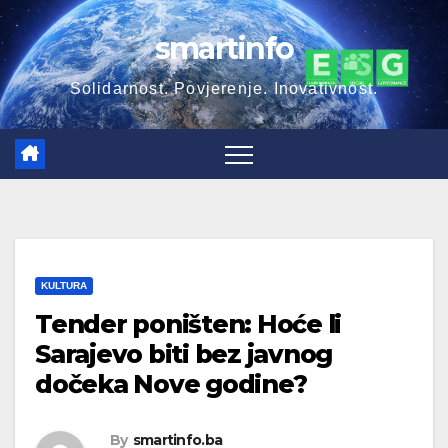
Skip
smartinfo
to
content
Solidarnost. Povjerenje. Inovativnost.
KULTURA
Tender poništen: Hoće li
Sarajevo biti bez javnog
dočeka Nove godine?
By
smartinfo.ba