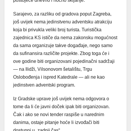
postojeće dnevno i noćno skijanje.
Sarajevo, za razliku od gradova poput Zagreba,
još uvijek nema jedinstvenu adventsku atrakciju
koja bi privukla veliki broj turista. Turistička
zajednica KS ističe da nema zakonsku mogućnost
da sama organizuje takve događaje, nego samo
da sufinansira različite projekte. Zbog toga će i
ove godine biti organizovani pojedinačni sadržaji
— na Ilidži, Vilsonovom šetalištu, Trgu
Oslobođenja i ispred Katedrale — ali ne kao
jedinstven adventski program.
Iz Gradske uprave još uvijek nema odgovora o
tome da li će javni doček ipak biti organizovan.
Čak i ako se novi tender raspiše u narednim
danima, ostaje pitanje hoće li izvođači biti
dostupni u „zadnji čas“.