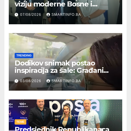
viziju moderne Bosne i
Hercegovine ambasadoru
07/08/2026
SMARTINFO.BA
Njemačke
TRENDING
Dodikov snimak postao
inspiracija za šale: Građani
kroz parodiju poslali poruku
03/08/2026
SMARTINFO.BA
TEME
Predsjednik Republikanaca