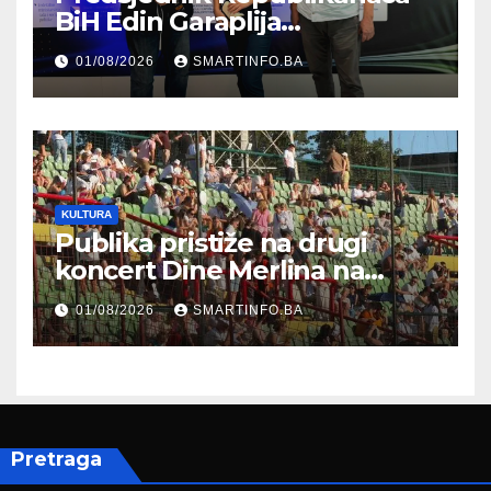
BiH Edin Garaplija
prisustvovao prezentaciji
01/08/2026
SMARTINFO.BA
Federalnog sajma
zapošljavanja
KULTURA
Publika pristiže na drugi
koncert Dine Merlina na
Koševu
01/08/2026
SMARTINFO.BA
Pretraga