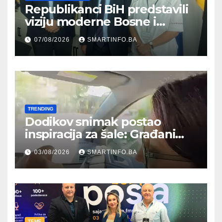
Republikanci BiH predstavili
viziju moderne Bosne i
Hercegovine ambasadoru
07/08/2026
SMARTINFO.BA
Njemačke
TRENDING
Dodikov snimak postao
inspiracija za šale: Građani
kroz parodiju poslali poruku
03/08/2026
SMARTINFO.BA
TEME