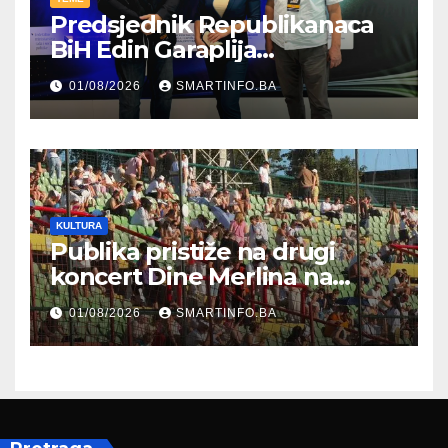
Predsjednik Republikanaca
BiH Edin Garaplija
prisustvovao prezentaciji
01/08/2026
SMARTINFO.BA
Federalnog sajma
zapošljavanja
KULTURA
Publika pristiže na drugi
koncert Dine Merlina na
Koševu
01/08/2026
SMARTINFO.BA