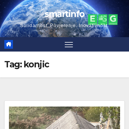
Skip
smartinfo
to
content
Solidarnost. Povjerenje. Inovativnost.
Tag:
konjic