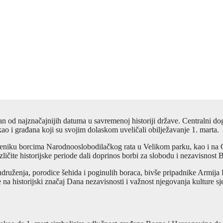
an od najznačajnijih datuma u savremenoj historiji države. Centralni do
kao i građana koji su svojim dolaskom uveličali obilježavanje 1. marta.
eniku borcima Narodnooslobodilačkog rata u Velikom parku, kao i na 
zličite historijske periode dali doprinos borbi za slobodu i nezavisnost
druženja, porodice šehida i poginulih boraca, bivše pripadnike Armija 
na historijski značaj Dana nezavisnosti i važnost njegovanja kulture sj