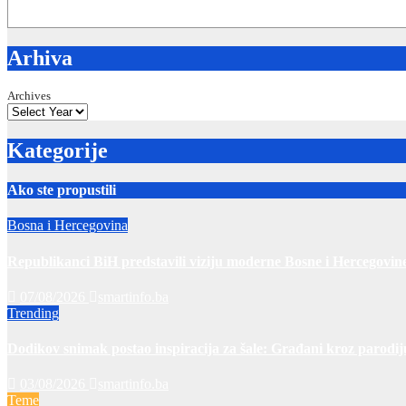
Arhiva
Archives
Kategorije
Ako ste propustili
Bosna i Hercegovina
Republikanci BiH predstavili viziju moderne Bosne i Hercegov
07/08/2026
smartinfo.ba
Trending
Dodikov snimak postao inspiracija za šale: Građani kroz parodij
03/08/2026
smartinfo.ba
Teme