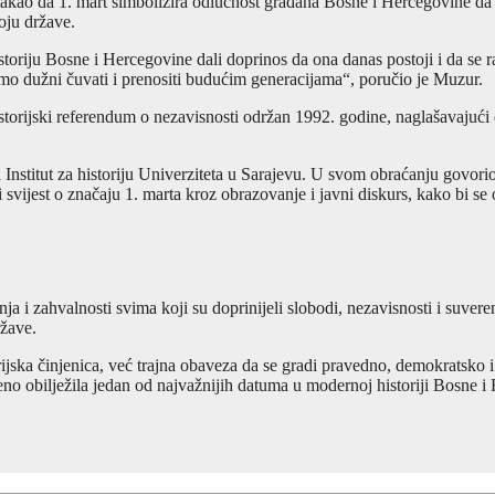
takao da 1. mart simbolizira odlučnost građana Bosne i Hercegovine da 
oju države.
oriju Bosne i Hercegovine dali doprinos da ona danas postoji i da se r
u smo dužni čuvati i prenositi budućim generacijama“, poručio je Muzur.
ijski referendum o nezavisnosti održan 1992. godine, naglašavajući da 
 Institut za historiju Univerziteta u Sarajevu. U svom obraćanju govorio
i svijest o značaju 1. marta kroz obrazovanje i javni diskurs, kako bi se
ja i zahvalnosti svima koji su doprinijeli slobodi, nezavisnosti i suvere
ržave.
rijska činjenica, već trajna obaveza da se gradi pravedno, demokratsko i
veno obilježila jedan od najvažnijih datuma u modernoj historiji Bosne i