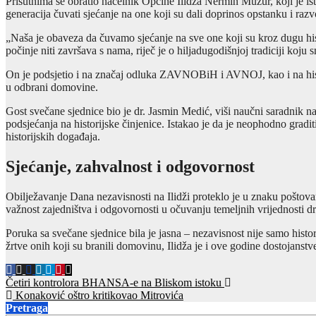
Prisutnima se obratio načelnik Općine Ilidža Nermin Muzur, koji je is
generacija čuvati sjećanje na one koji su dali doprinos opstanku i razv
„Naša je obaveza da čuvamo sjećanje na sve one koji su kroz dugu hist
počinje niti završava s nama, riječ je o hiljadugodišnjoj tradiciji koj
On je podsjetio i na značaj odluka ZAVNOBiH i AVNOJ, kao i na histor
u odbrani domovine.
Gost svečane sjednice bio je dr. Jasmin Medić, viši naučni saradnik na
podsjećanja na historijske činjenice. Istakao je da je neophodno gradit
historijskih događaja.
Sjećanje, zahvalnost i odgovornost
Obilježavanje Dana nezavisnosti na Ilidži proteklo je u znaku poštovan
važnost zajedništva i odgovornosti u očuvanju temeljnih vrijednosti d
Poruka sa svečane sjednice bila je jasna – nezavisnost nije samo histo
žrtve onih koji su branili domovinu, Ilidža je i ove godine dostojanst
Post
Četiri kontrolora BHANSA-e na Bliskom istoku
Konaković oštro kritikovao Mitrovića
navigation
Pretraga