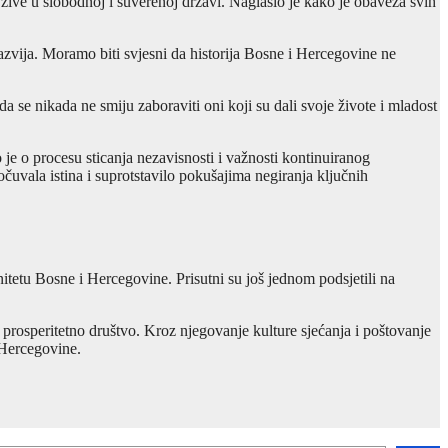
žive u slobodnoj i suverenoj državi. Naglasio je kako je obaveza svih
azvija. Moramo biti svjesni da historija Bosne i Hercegovine ne
se nikada ne smiju zaboraviti oni koji su dali svoje živote i mladost
 je o procesu sticanja nezavisnosti i važnosti kontinuiranog
 očuvala istina i suprotstavilo pokušajima negiranja ključnih
nitetu Bosne i Hercegovine. Prisutni su još jednom podsjetili na
 prosperitetno društvo. Kroz njegovanje kulture sjećanja i poštovanje
 Hercegovine.