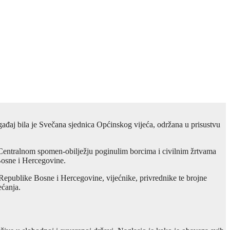
gađaj bila je Svečana sjednica Općinskog vijeća, održana u prisustvu
Centralnom spomen-obilježju poginulim borcima i civilnim žrtvama
 Bosne i Hercegovine.
Republike Bosne i Hercegovine, vijećnike, privrednike te brojne
ećanja.