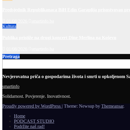
Predsjednik Republikanaca BiH Edin Garaplija prisustvovao pre
01/08/2026
smartinfo.ba
Kultura
Publika pristiže na drugi koncert Dine Merlina na Koševu
01/08/2026
smartinfo.ba
Pretraga
Nevjerovatna priča o gospodarima života i smrti u opkoljenom S
smartinfo
Solidarnost. Povjerenje. Inovativnost.
Proudly powered by WordPress
|
Theme: Newsup by
Themeansar
.
Home
PODCAST STUDIO
Podržite naš rad!