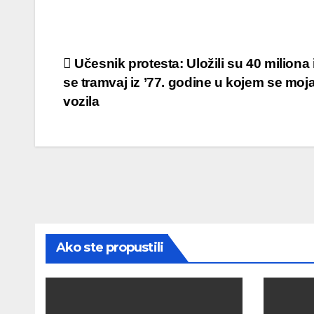
Post
Učesnik protesta: Uložili su 40 miliona 
se tramvaj iz ’77. godine u kojem se moj
navigation
vozila
Ako ste propustili