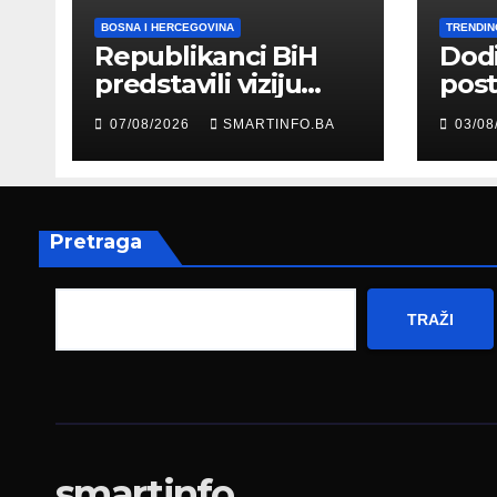
BOSNA I HERCEGOVINA
TRENDIN
Republikanci BiH
Dod
predstavili viziju
post
moderne Bosne i
šale
07/08/2026
SMARTINFO.BA
03/08
Hercegovine
paro
ambasadoru
por
Njemačke
Pretraga
TRAŽI
smartinfo