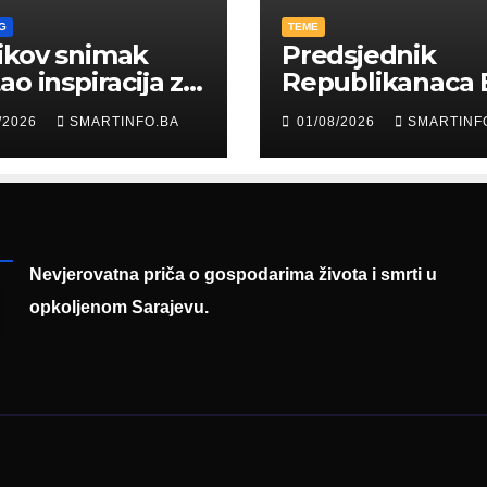
G
TEME
ikov snimak
Predsjednik
ao inspiracija za
Republikanaca 
: Građani kroz
Edin Garaplija
/2026
SMARTINFO.BA
01/08/2026
SMARTINF
diju poslali
prisustvovao
uku
prezentaciji
Federalnog saj
zapošljavanja
Nevjerovatna priča o gospodarima života i smrti u
opkoljenom Sarajevu.