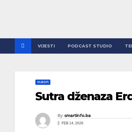
Skip
to
content
VIJESTI
PODCAST STUDIO
TE
VIJESTI
Sutra dženaza E
By
smartinfo.ba
FEB 14, 2026