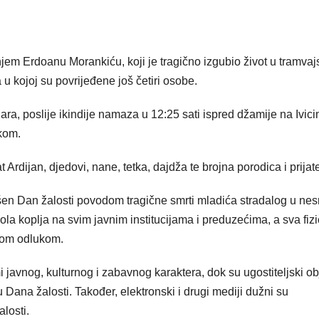
jem Erdoanu Morankiću, koji je tragično izgubio život u tramvaj
 u kojoj su povrijeđene još četiri osobe.
ra, poslije ikindije namaza u 12:25 sati ispred džamije na Ivici
kom.
Ardijan, djedovi, nane, tetka, dajdža te brojna porodica i prijatel
n Dan žalosti povodom tragične smrti mladića stradalog u nesr
la koplja na svim javnim institucijama i preduzećima, a sva fizi
ovom odlukom.
avnog, kulturnog i zabavnog karaktera, dok su ugostiteljski ob
 Dana žalosti. Također, elektronski i drugi mediji dužni su
losti.