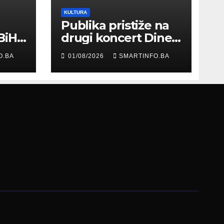
KULTURA
Publika pristiže na
BiH
drugi koncert Dine
Merlina na Koševu
O.BA
01/08/2026
SMARTINFO.BA
ma