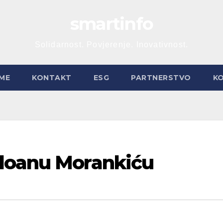
smartinfo
Solidarnost. Povjerenje. Inovativnost.
ME
KONTAKT
ESG
PARTNERSTVO
K
rdoanu Morankiću