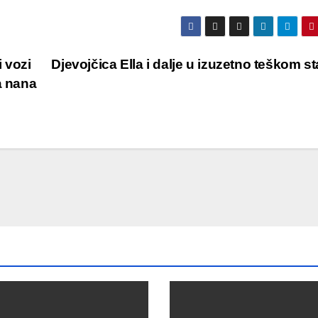
i vozi
Djevojčica Ella i dalje u izuzetno teškom s
a nana