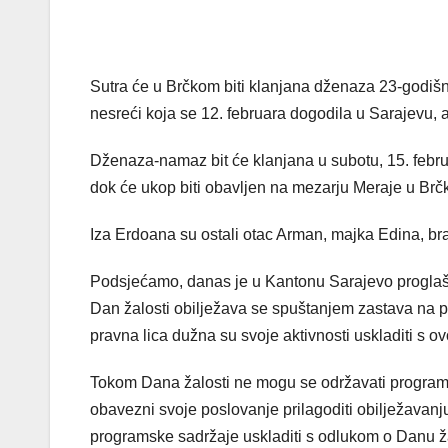
Sutra će u Brčkom biti klanjana dženaza 23-godišn
nesreći koja se 12. februara dogodila u Sarajevu, a
Dženaza-namaz bit će klanjana u subotu, 15. februa
dok će ukop biti obavljen na mezarju Meraje u Brč
Iza Erdoana su ostali otac Arman, majka Edina, brat 
Podsjećamo, danas je u Kantonu Sarajevo proglaše
Dan žalosti obilježava se spuštanjem zastava na po
pravna lica dužna su svoje aktivnosti uskladiti s 
Tokom Dana žalosti ne mogu se održavati programi j
obavezni svoje poslovanje prilagoditi obilježavanju
programske sadržaje uskladiti s odlukom o Danu ža