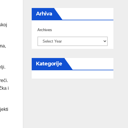
Arhiva
skoj
Archives
ma,
Kategorije
ji.
eći.
čka i
jekti