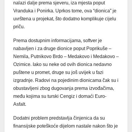
nalazi dalje prema sjeveru, iza mjesta poput
Vranduka i Ponirka. Uprkos tome, ova “dionica” je
uvrštena u projekat, što dodatno komplikuje cijelu
priču.
Prema dostupnim informacijama, softver je
nabavljen i za druge dionice poput Poprikuše –
Nemila, Putnikovo Brdo – Medakovo i Medakovo –
Ozimice. Iako su neke od ovih dionica nedavno
puštene u promet, druge su još uvijek u fazi
izgradnje. Radovi na pojedinim dionicama čak su i
obustavljeni zbog dugovanja prema izvođačima,
među kojima su turski Cengiz i domaći Euro-
Asfalt.
Dodatni problem predstavlja činjenica da su
finansijske poteškoće dijelom nastale nakon što je