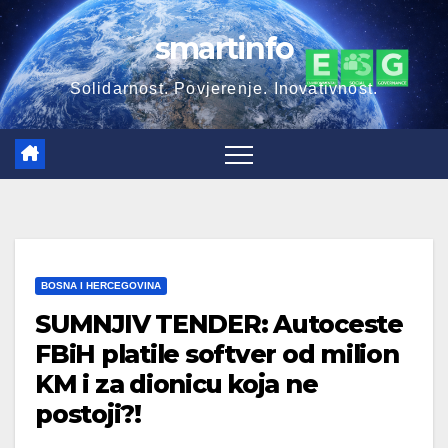
Skip
smartinfo
to
content
Solidarnost. Povjerenje. Inovativnost.
BOSNA I HERCEGOVINA
SUMNJIV TENDER: Autoceste
FBiH platile softver od milion
KM i za dionicu koja ne
postoji?!