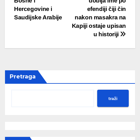
Bosne i
dobija ime po
navigation
Hercegovine i
efendiji čiji čin
Saudijske Arabije
nakon masakra na
Kapiji ostaje upisan
u historiji
Pretraga
traži