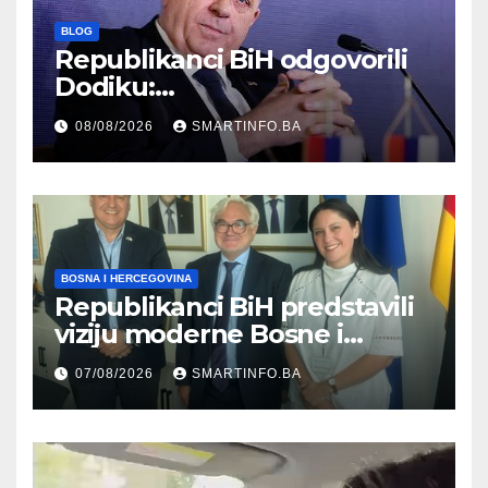
BLOG
Republikanci BiH odgovorili
Dodiku:
Bosanskohercegovačka
08/08/2026
SMARTINFO.BA
kultura postoji i pripada svim
građanima
BOSNA I HERCEGOVINA
Republikanci BiH predstavili
viziju moderne Bosne i
Hercegovine ambasadoru
07/08/2026
SMARTINFO.BA
Njemačke