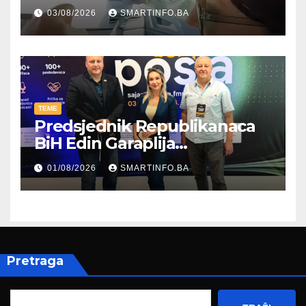
kroz parodiju poslali poruku
03/08/2026
SMARTINFO.BA
TEME
Predsjednik Republikanaca
BiH Edin Garaplija
prisustvovao prezentaciji
01/08/2026
SMARTINFO.BA
Federalnog sajma
zapošljavanja
Pretraga