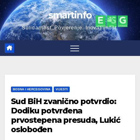
Skip
smartinfo
to
content
Solidarnost. Povjerenje. Inovativnost.
BOSNA I HERCEGOVINA
VIJESTI
Sud BiH zvanično potvrdio:
Dodiku potvrđena
prvostepena presuda, Lukić
oslobođen