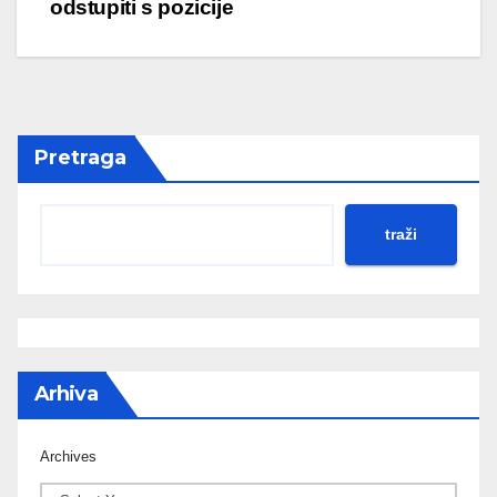
odstupiti s pozicije
Pretraga
traži
Arhiva
Archives