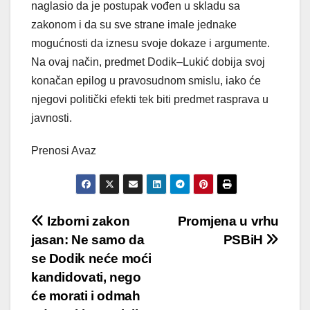
naglasio da je postupak vođen u skladu sa
zakonom i da su sve strane imale jednake
mogućnosti da iznesu svoje dokaze i argumente.
Na ovaj način, predmet Dodik–Lukić dobija svoj
konačan epilog u pravosudnom smislu, iako će
njegovi politički efekti tek biti predmet rasprava u
javnosti.
Prenosi Avaz
Post
Izborni zakon
Promjena u vrhu
jasan: Ne samo da
PSBiH
navigation
se Dodik neće moći
kandidovati, nego
će morati i odmah