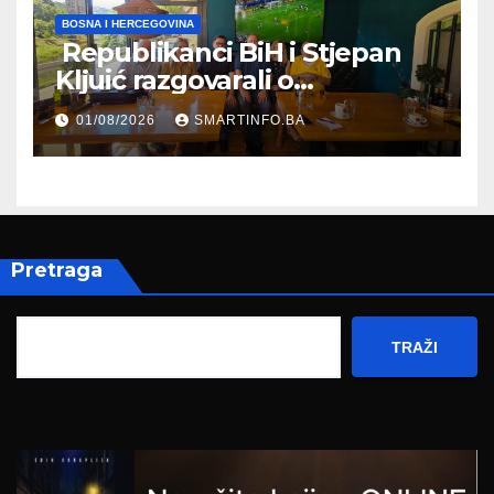
BOSNA I HERCEGOVINA
Republikanci BiH i Stjepan
Kljuić razgovarali o
evropskom putu Bosne i
01/08/2026
SMARTINFO.BA
Hercegovine
Pretraga
TRAŽI