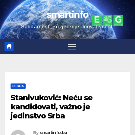
Skip
smartinfo
to
content
Solidarnost. Povjerenje. Inovativnost.
REGIJA
Stanivuković: Neću se
kandidovati, važno je
jedinstvo Srba
By
smartinfo.ba