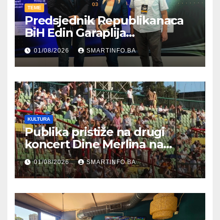
TEME
Predsjednik Republikanaca
BiH Edin Garaplija
prisustvovao prezentaciji
01/08/2026
SMARTINFO.BA
Federalnog sajma
zapošljavanja
KULTURA
Publika pristiže na drugi
koncert Dine Merlina na
Koševu
01/08/2026
SMARTINFO.BA