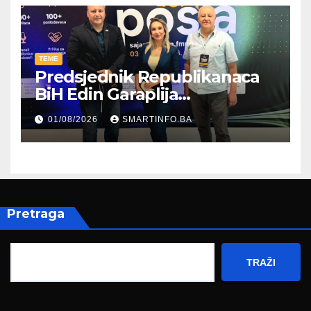
TEME
Predsjednik Republikanaca
BiH Edin Garaplija
prisustvovao prezentaciji
01/08/2026
SMARTINFO.BA
Federalnog sajma
zapošljavanja
Pretraga
TRAŽI