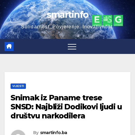
Skip
smartinfo
to
content
Solidarnost. Povjerenje. Inovativnost.
VIJESTI
Snimak iz Paname trese
SNSD: Najbliži Dodikovi ljudi u
društvu narkodilera
By
smartinfo.ba