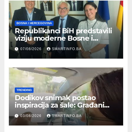
BOSNA I HERCEGOVINA
Republikanci BiH predstavili
viziju moderne Bosne i
Hercegovine ambasadoru
07/08/2026
SMARTINFO.BA
Njemačke
TRENDING
Dodikov snimak postao
inspiracija za šale: Građani
kroz parodiju poslali poruku
03/08/2026
SMARTINFO.BA