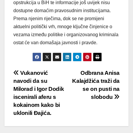
opstrukcija u BiH te informacije još uvijek nisu
dostupne domaćim pravosudnim institucijama.
Prema njenim riječima, dok se ne promijeni
aktuelni politički vrh, mnoge ključne činjenice o
vezama između politike i organizovanog kriminala
ostat će van domašaja javnosti i pravde.
Post
Vukanović
Odbrana Anisa
navodi da su
Kalajdžića traži da
navigation
Milorad i Igor Dodik
se on pusti na
iscenirali aferu s
slobodu
kokainom kako bi
uklonili Đajića.