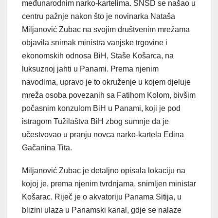
međunarodnim narko-kartelima. SNSD se našao u
centru pažnje nakon što je novinarka Nataša
Miljanović Zubac na svojim društvenim mrežama
objavila snimak ministra vanjske trgovine i
ekonomskih odnosa BiH, Staše Košarca, na
luksuznoj jahti u Panami. Prema njenim
navodima, upravo je to okruženje u kojem djeluje
mreža osoba povezanih sa Fatihom Kolom, bivšim
počasnim konzulom BiH u Panami, koji je pod
istragom Tužilaštva BiH zbog sumnje da je
učestvovao u pranju novca narko-kartela Edina
Gačanina Tita.
Miljanović Zubac je detaljno opisala lokaciju na
kojoj je, prema njenim tvrdnjama, snimljen ministar
Košarac. Riječ je o akvatoriju Panama Sitija, u
blizini ulaza u Panamski kanal, gdje se nalaze